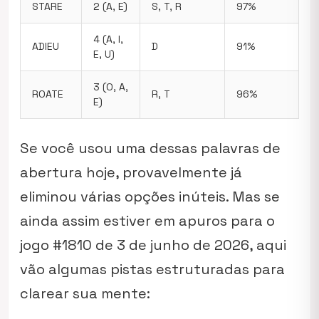
STARE
2 (A, E)
S, T, R
97%
4 (A, I,
ADIEU
D
91%
E, U)
3 (O, A,
ROATE
R, T
96%
E)
Se você usou uma dessas palavras de
abertura hoje, provavelmente já
eliminou várias opções inúteis. Mas se
ainda assim estiver em apuros para o
jogo #1810 de 3 de junho de 2026, aqui
vão algumas pistas estruturadas para
clarear sua mente: