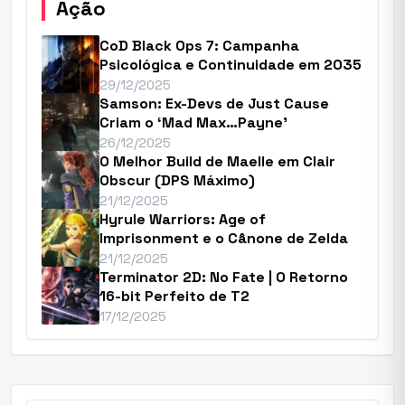
Ação
CoD Black Ops 7: Campanha
Psicológica e Continuidade em 2035
29/12/2025
Samson: Ex-Devs de Just Cause
Criam o ‘Mad Max…Payne’
26/12/2025
O Melhor Build de Maelle em Clair
Obscur (DPS Máximo)
21/12/2025
Hyrule Warriors: Age of
Imprisonment e o Cânone de Zelda
21/12/2025
Terminator 2D: No Fate | O Retorno
16-bit Perfeito de T2
17/12/2025