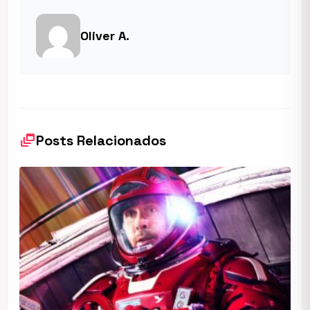
Oliver A.
dynamic_feed
Posts Relacionados