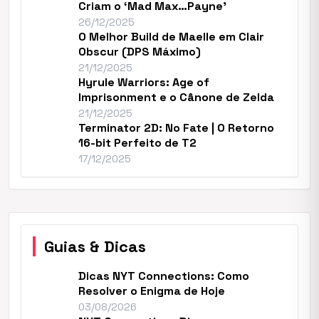
Criam o ‘Mad Max…Payne’
26/12/2025
O Melhor Build de Maelle em Clair
Obscur (DPS Máximo)
21/12/2025
Hyrule Warriors: Age of
Imprisonment e o Cânone de Zelda
21/12/2025
Terminator 2D: No Fate | O Retorno
16-bit Perfeito de T2
17/12/2025
Guias & Dicas
Dicas NYT Connections: Como
Resolver o Enigma de Hoje
03/08/2026