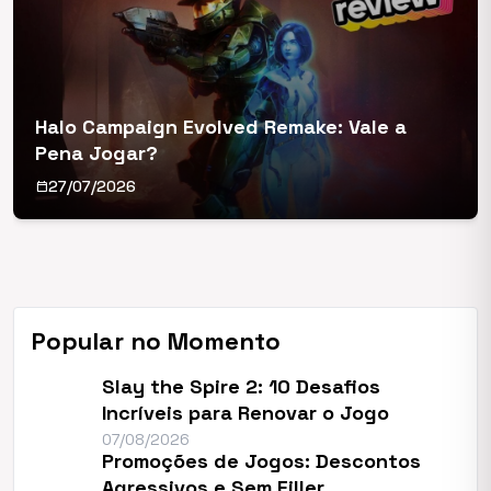
Halo Campaign Evolved Remake: Vale a
Pena Jogar?
27/07/2026
calendar_today
Beast of Reincarnation: O Soulslike da Criadora
de Pokémon
06/08/2026
Popular no Momento
Slay the Spire 2: 10 Desafios
Incríveis para Renovar o Jogo
07/08/2026
Promoções de Jogos: Descontos
Agressivos e Sem Filler