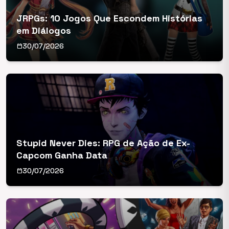
JRPGs: 10 Jogos Que Escondem Histórias
em Diálogos
30/07/2026
calendar_today
Stupid Never Dies: RPG de Ação de Ex-
Capcom Ganha Data
30/07/2026
calendar_today