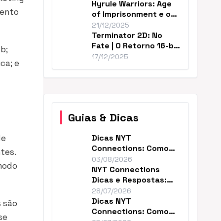
Hyrule Warriors: Age
mento
of Imprisonment e o
Cânone de Zelda
21/12/2025
Terminator 2D: No
Fate | O Retorno 16-bit
b;
Perfeito de T2
17/12/2025
ca; e
Guias & Dicas
le
Dicas NYT
Connections: Como
tes.
Resolver o Enigma de
03/08/2026
 modo
Hoje
NYT Connections
Dicas e Respostas:
Como Vencer Hoje
28/07/2026
Dicas NYT
s são
Connections: Como
se