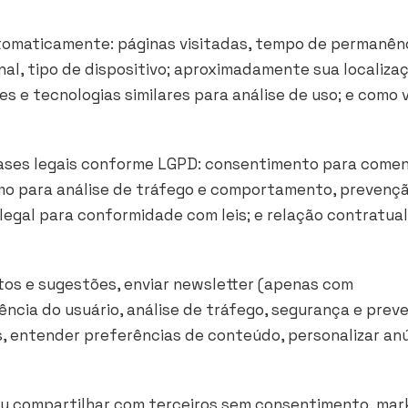
utomaticamente: páginas visitadas, tempo de permanênc
nal, tipo de dispositivo; aproximadamente sua localiza
es e tecnologias similares para análise de uso; e como 
ases legais conforme LGPD: consentimento para comen
timo para análise de tráfego e comportamento, prevenç
legal para conformidade com leis; e relação contratua
tos e sugestões, enviar newsletter (apenas com
ncia do usuário, análise de tráfego, segurança e prev
, entender preferências de conteúdo, personalizar an
ou compartilhar com terceiros sem consentimento, mar