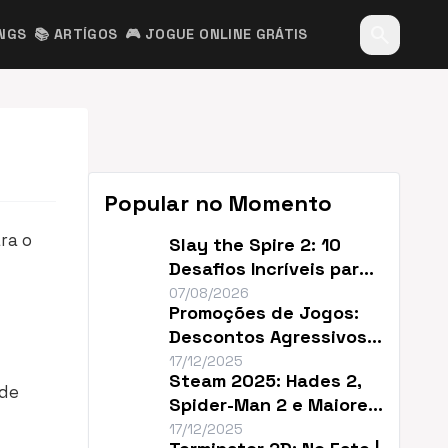
search
INGS
📚 ARTÍGOS
🎮 JOGUE ONLINE GRÁTIS
Popular no Momento
ra o
Slay the Spire 2: 10
Desafios Incríveis para
Renovar o Jogo
07/08/2026
Promoções de Jogos:
Descontos Agressivos e
Sem Filler
17/12/2025
Steam 2025: Hades 2,
 de
Spider-Man 2 e Maiores
Descontos do Ano
17/12/2025