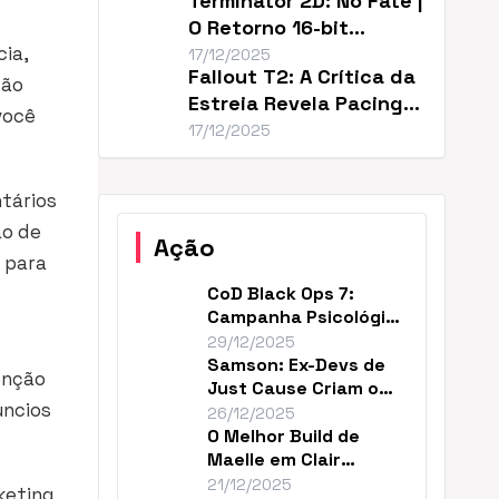
Terminator 2D: No Fate |
O Retorno 16-bit
ia,
Perfeito de T2
17/12/2025
Fallout T2: A Crítica da
ção
Estreia Revela Pacing
você
Lento
17/12/2025
tários
ão de
Ação
l para
CoD Black Ops 7:
Campanha Psicológica
e Continuidade em
29/12/2025
2035
Samson: Ex-Devs de
enção
Just Cause Criam o
úncios
‘Mad Max…Payne’
26/12/2025
O Melhor Build de
Maelle em Clair
Obscur (DPS Máximo)
21/12/2025
keting