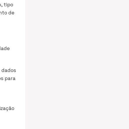
, tipo
ento de
idade
e dados
es para
lização