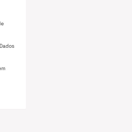
de
e Dados
 em