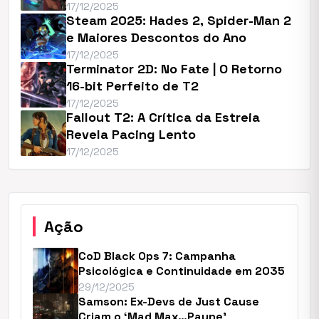
17/12/2025
Steam 2025: Hades 2, Spider-Man 2
e Maiores Descontos do Ano
17/12/2025
Terminator 2D: No Fate | O Retorno
16-bit Perfeito de T2
17/12/2025
Fallout T2: A Crítica da Estreia
Revela Pacing Lento
17/12/2025
Ação
CoD Black Ops 7: Campanha
Psicológica e Continuidade em 2035
29/12/2025
Samson: Ex-Devs de Just Cause
Criam o ‘Mad Max…Payne’