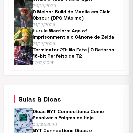
26/12/2025
O Melhor Build de Maelle em Clair
Obscur (DPS Máximo)
21/12/2025
Hyrule Warriors: Age of
Imprisonment e o Cânone de Zelda
21/12/2025
Terminator 2D: No Fate | O Retorno
16-bit Perfeito de T2
17/12/2025
Guias & Dicas
Dicas NYT Connections: Como
Resolver o Enigma de Hoje
03/08/2026
NYT Connections Dicas e