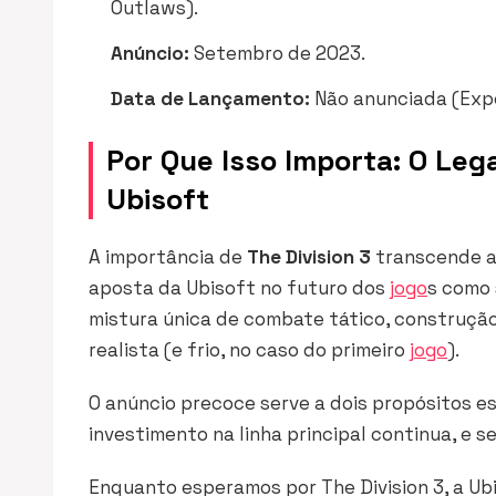
Outlaws
).
Anúncio:
Setembro de 2023.
Data de Lançamento:
Não anunciada (Exp
Por Que Isso Importa: O Leg
Ubisoft
A importância de
The Division 3
transcende a
aposta da Ubisoft no futuro dos
jogo
s como 
mistura única de combate tático, construçã
realista (e frio, no caso do primeiro
jogo
).
O anúncio precoce serve a dois propósitos est
investimento na linha principal continua, e 
Enquanto esperamos por
The Division 3
, a U