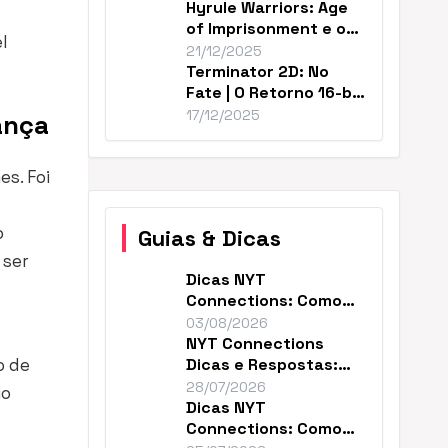
Hyrule Warriors: Age
of Imprisonment e o
l
Cânone de Zelda
21/12/2025
Terminator 2D: No
Fate | O Retorno 16-bit
Perfeito de T2
17/12/2025
ança
s. Foi
o
Guias & Dicas
 ser
Dicas NYT
Connections: Como
Resolver o Enigma de
03/08/2026
Hoje
NYT Connections
o de
Dicas e Respostas:
Como Vencer Hoje
28/07/2026
io
Dicas NYT
Connections: Como