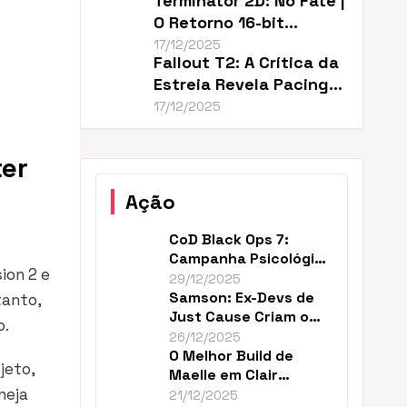
Terminator 2D: No Fate |
O Retorno 16-bit
Perfeito de T2
17/12/2025
Fallout T2: A Crítica da
Estreia Revela Pacing
Lento
17/12/2025
ter
Ação
CoD Black Ops 7:
Campanha Psicológica
sion 2
e
e Continuidade em
29/12/2025
2035
Samson: Ex-Devs de
tanto,
Just Cause Criam o
o.
‘Mad Max…Payne’
26/12/2025
O Melhor Build de
jeto,
Maelle em Clair
neja
Obscur (DPS Máximo)
21/12/2025