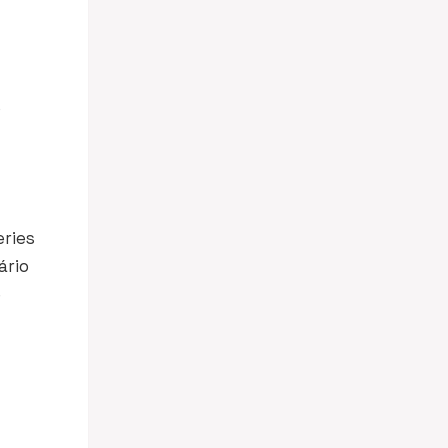
o
eries
ário
e