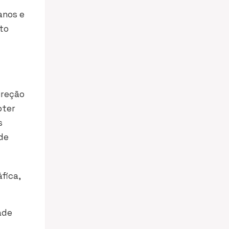
anos e
lto
ireção
oter
s
de
fica,
ade