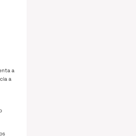
senta a
cia a
o
tos