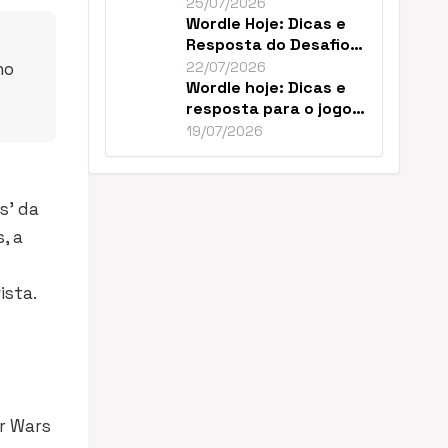
Resolver o Desafio de
25/07/2026
Hoje
Wordle Hoje: Dicas e
Resposta do Desafio
#1859 de Julho
no
22/07/2026
Wordle hoje: Dicas e
resposta para o jogo
nº 1856
19/07/2026
s’ da
, a
ista.
r Wars