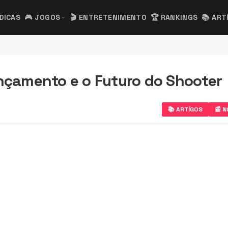
 DICAS
🎮 JOGOS
🎬 ENTRETENIMENTO
🏆 RANKINGS
📚 ART
expand_more
ançamento e o Futuro do Shooter
📚 ARTÍGOS
📰 N