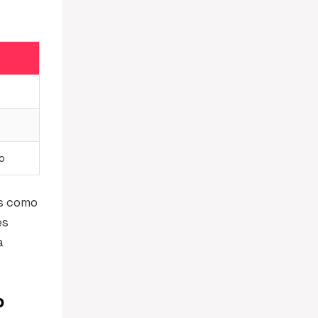
o
as como
es
a
p