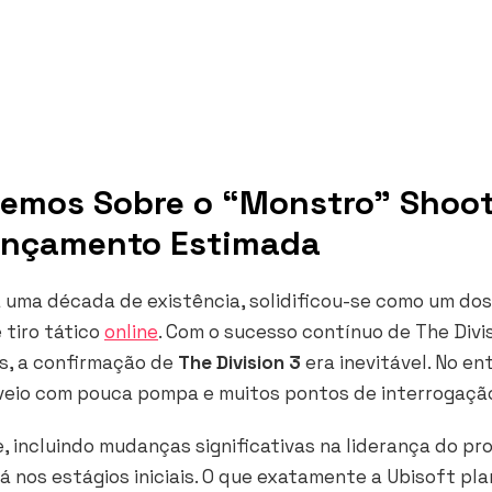
abemos Sobre o “Monstro” Shoo
Lançamento Estimada
a uma década de existência, solidificou-se como um dos
 tiro tático
online
. Com o sucesso contínuo de
The Divi
fs, a confirmação de
The Division 3
era inevitável. No en
3 veio com pouca pompa e muitos pontos de interrogaçã
 incluindo mudanças significativas na liderança do pro
 nos estágios iniciais. O que exatamente a Ubisoft pla