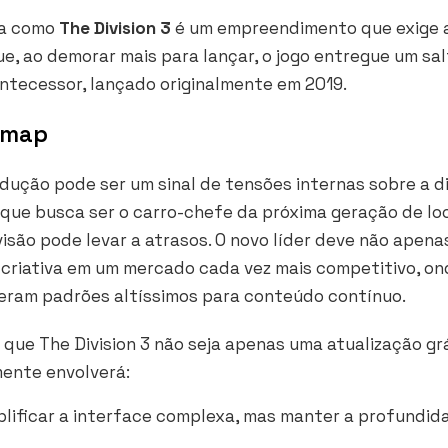
la como
The Division 3
é um empreendimento que exige 
ue, ao demorar mais para lançar, o jogo entregue um sa
antecessor, lançado originalmente em 2019.
dmap
odução pode ser um sinal de tensões internas sobre a d
o que busca ser o carro-chefe da próxima geração de lo
isão pode levar a atrasos. O novo líder deve não apena
 criativa em um mercado cada vez mais competitivo, on
eram padrões altíssimos para conteúdo contínuo.
r que
The Division 3
não seja apenas uma atualização grá
mente envolverá:
lificar a interface complexa, mas manter a profundid