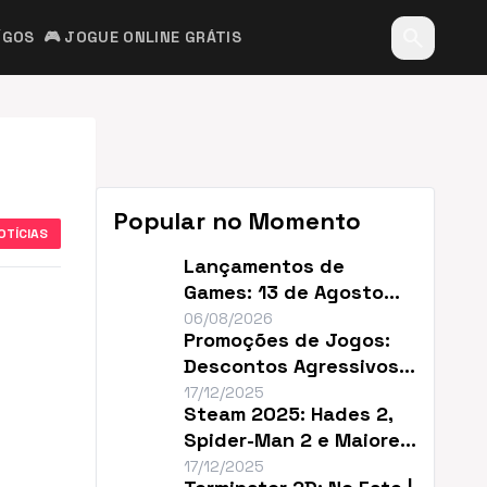
search
ÍGOS
🎮 JOGUE ONLINE GRÁTIS
Popular no Momento
OTÍCIAS
Lançamentos de
Games: 13 de Agosto
Promete Caos no
06/08/2026
Promoções de Jogos:
Mercado
Descontos Agressivos e
Sem Filler
17/12/2025
Steam 2025: Hades 2,
Spider-Man 2 e Maiores
Descontos do Ano
17/12/2025