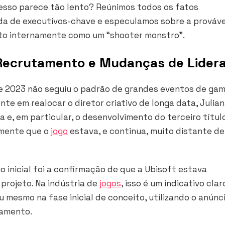
cesso parece tão lento? Reúnimos todos os fatos
ída de executivos-chave e especulamos sobre a prováve
ito internamente como um “shooter monstro”.
 Recrutamento e Mudanças de Lider
 2023 não seguiu o padrão de grandes eventos de game
e em realocar o diretor criativo de longa data, Julian
ra e, em particular, o desenvolvimento do terceiro títul
amente que o
jogo
estava, e continua, muito distante de
o inicial foi a confirmação de que a Ubisoft estava
projeto. Na indústria de
jogos
, isso é um indicativo clar
 mesmo na fase inicial de conceito, utilizando o anúnc
tamento.