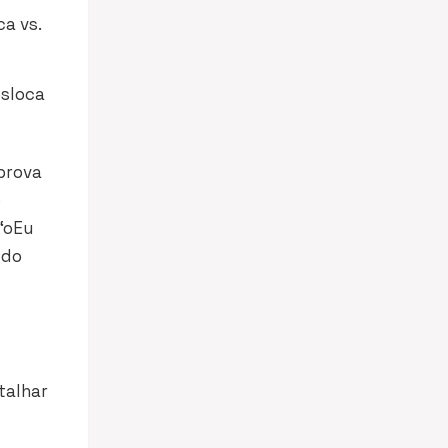
a vs.
esloca
prova
e
“oEu
 do
talhar