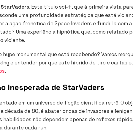
e
StarVaders
. Este título sci-fi, que à primeira vista pa
 esconde uma profundidade estratégica que está vician
gar a ação frenética de
Space Invaders
e fundi-la com a
ltado? Uma experiência hipnótica que, como relatado p
o viciante.
 o hype monumental que está recebendo? Vamos mergu
ing e entender por que este híbrido de tiro e cartas e
os
.
o Inesperada de StarVaders
ntado em um universo de ficção científica retrô. O obj
a década de 80, é abater ondas de invasores alienígen
uas habilidades não dependem apenas de reflexos rápido
tra durante cada
run
.