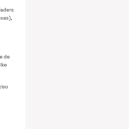
Vaders
xas),
de de
like
ciso