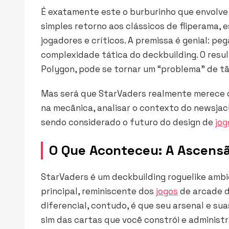
É exatamente este o burburinho que envolv
simples retorno aos clássicos de fliperama,
jogadores e críticos. A premissa é genial: pe
complexidade tática do deckbuilding. O resu
Polygon, pode se tornar um “problema” de tã
Mas será que StarVaders realmente merece
na mecânica, analisar o contexto do newsjack
sendo considerado o futuro do design de
jog
O Que Aconteceu: A Ascensã
StarVaders é um
deckbuilding roguelike
ambie
principal, reminiscente dos
jogos
de arcade d
diferencial, contudo, é que seu arsenal e s
sim das cartas que você constrói e adminis