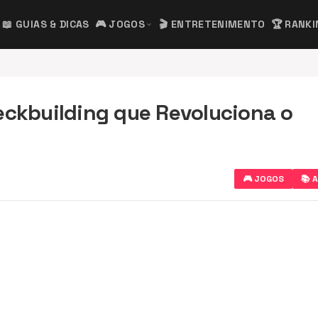
📖 GUIAS & DICAS
🎮 JOGOS
🎬 ENTRETENIMENTO
🏆 RANK
expand_more
eckbuilding que Revoluciona o
🎮 JOGOS
📚 