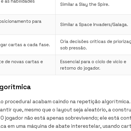
 e as habilidades
Similar a
Slay the Spire
.
posicionamento para
Similar a
Space Invaders/Galaga
.
Cria decisões críticas de prioriza
ogar cartas a cada fase.
sob pressão.
e de novas cartas e
Essencial para o ciclo de vício e
retorno do jogador.
gorítmica
o procedural acabam caindo na repetição algorítmica.
antir que, mesmo que o layout seja aleatório, a constr
. O jogador não está apenas sobrevivendo; ele está co
aca em uma máquina de abate interestelar, usando car