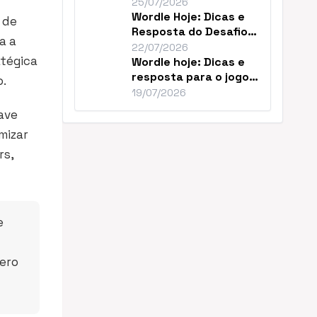
Resolver o Desafio de
25/07/2026
Hoje
Wordle Hoje: Dicas e
 de
Resposta do Desafio
a a
#1859 de Julho
22/07/2026
atégica
Wordle hoje: Dicas e
resposta para o jogo
o.
nº 1856
19/07/2026
nave
mizar
rs,
e
nero