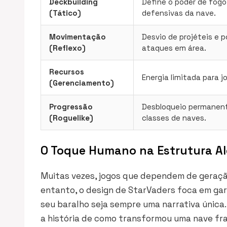
Deckbuilding
Define o poder de fogo
(Tático)
defensivas da nave.
Movimentação
Desvio de projéteis e 
(Reflexo)
ataques em área.
Recursos
Energia limitada para j
(Gerenciamento)
Progressão
Desbloqueio permanent
(Roguelike)
classes de naves.
O Toque Humano na Estrutura Al
Muitas vezes, jogos que dependem de geraçã
entanto, o design de StarVaders foca em gar
seu baralho seja sempre uma narrativa única
a história de como transformou uma nave fr