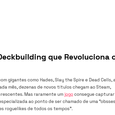
Deckbuilding que Revoluciona 
 com gigantes como
Hades
,
Slay the Spire
e
Dead Cells
, 
cada mês, dezenas de novos títulos chegam ao Steam,
s crescentes. Mas raramente um
jogo
consegue capturar
a especializada ao ponto de ser chamado de uma “obsse
es roguelikes de todos os tempos”.