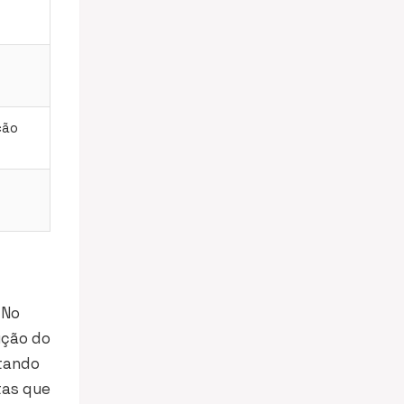
ção
 No
ução do
ntando
tas que