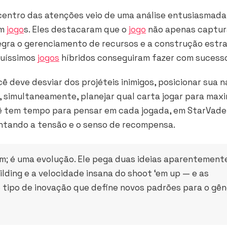
 centro das atenções veio de uma análise entusiasmada
em
jogo
s. Eles destacaram que o
jogo
não apenas captur
gra o gerenciamento de recursos e a construção estr
quíssimos
jogos
híbridos conseguiram fazer com sucess
ê deve desviar dos projéteis inimigos, posicionar sua 
, simultaneamente, planejar qual carta jogar para maxi
 tem tempo para pensar em cada jogada, em StarVade
ntando a tensão e o senso de recompensa.
; é uma evolução. Ele pega duas ideias aparentement
lding e a velocidade insana do shoot ‘em up — e as
 tipo de inovação que define novos padrões para o gê