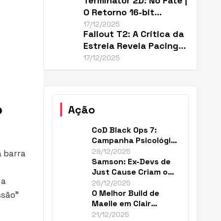
Terminator 2D: No Fate |
O Retorno 16-bit
Perfeito de T2
17/12/2025
Fallout T2: A Crítica da
Estreia Revela Pacing
Lento
17/12/2025
o
Ação
CoD Black Ops 7:
Campanha Psicológica
e Continuidade em
29/12/2025
a barra
2035
Samson: Ex-Devs de
Just Cause Criam o
 a
‘Mad Max…Payne’
26/12/2025
O Melhor Build de
ssão”
Maelle em Clair
Obscur (DPS Máximo)
21/12/2025