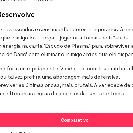
Desenvolve
 seus escudos e seus modificadores temporários. A ene
que inimigo. Isso força o jogador a tomar decisões de
r energia na carta ‘Escudo de Plasma’ para sobreviver 
ad de Dano’ para eliminar o inimigo antes que ele dispa
e se formam rapidamente. Você pode construir um baral
 ou talvez prefira uma abordagem mais defensiva,
viver às últimas ondas, mais brutais. A variedade de 
e alteram as regras do jogo a cada run garantem a
Comparativo