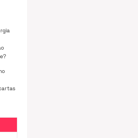
rgia
ao
re?
ho
cartas