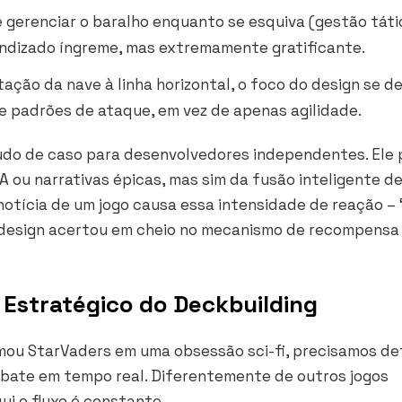
gerenciar o baralho enquanto se esquiva (gestão tátic
endizado íngreme, mas extremamente gratificante.
ação da nave à linha horizontal, o foco do design se d
de padrões de ataque, em vez de apenas agilidade.
do de caso para desenvolvedores independentes. Ele 
A ou narrativas épicas, mas sim da fusão inteligente d
notícia de um jogo causa essa intensidade de reação – 
 o design acertou em cheio no mecanismo de recompensa
 Estratégico do Deckbuilding
ou StarVaders em uma obsessão sci-fi, precisamos de
bate em tempo real. Diferentemente de outros jogos
i o fluxo é constante.