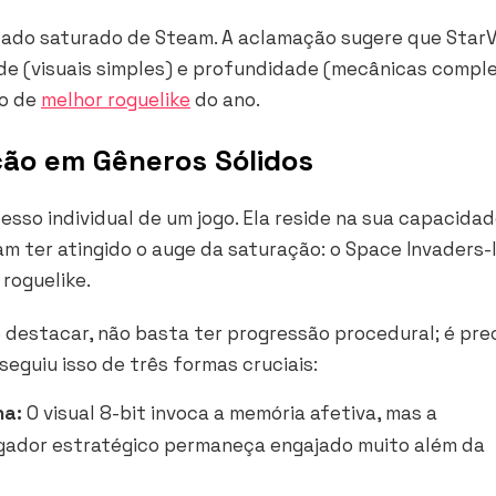
rcado saturado de Steam. A aclamação sugere que Star
dade (visuais simples) e profundidade (mecânicas comple
lo de
melhor roguelike
do ano.
ção em Gêneros Sólidos
sso individual de um jogo. Ela reside na sua capacida
am ter atingido o auge da saturação: o
Space Invaders
-
 roguelike
.
 destacar, não basta ter progressão procedural; é pre
eguiu isso de três formas cruciais:
na:
O visual 8-bit invoca a memória afetiva, mas a
ogador estratégico permaneça engajado muito além da