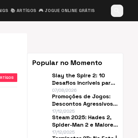
search
INGS
📚 ARTÍGOS
🎮 JOGUE ONLINE GRÁTIS
Popular no Momento
Slay the Spire 2: 10
ARTÍGOS
Desafios Incríveis para
Renovar o Jogo
07/08/2026
Promoções de Jogos:
Descontos Agressivos e
Sem Filler
17/12/2025
Steam 2025: Hades 2,
Spider-Man 2 e Maiores
Descontos do Ano
17/12/2025