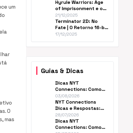
Hyrule Warriors: Age
rece um
of Imprisonment e o
Cânone de Zelda
do
21/12/2025
Terminator 2D: No
Fate | O Retorno 16-bit
ela
Perfeito de T2
17/12/2025
lhar
stá
Guias & Dicas
Dicas NYT
Connections: Como
Resolver o Enigma de
03/08/2026
Hoje
NYT Connections
etivo
Dicas e Respostas:
as. O
Como Vencer Hoje
28/07/2026
s, mas
Dicas NYT
Connections: Como