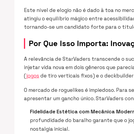
Este nível de elogio não é dado à toa no me
atingiu o equilíbrio mágico entre acessibili
tornando-se um candidato forte para o títu
Por Que Isso Importa: Inova
A relevância de StarVaders transcende o suce
injetar vida nova em dois gêneros que pareci
(
jogos
de tiro verticais fixos) e o
deckbuilder
O mercado de roguelikes é impiedoso. Para se
apresentar um gancho único. StarVaders cons
Fidelidade Estética com Mecânica Moder
profundidade do baralho garante que o j
nostalgia inicial.