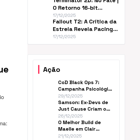
Terminator 2D: No Fate |
O Retorno 16-bit
Perfeito de T2
17/12/2025
Fallout T2: A Crítica da
Estreia Revela Pacing
Lento
17/12/2025
ue
Ação
CoD Black Ops 7:
Campanha Psicológica
e Continuidade em
29/12/2025
io
2035
Samson: Ex-Devs de
Just Cause Criam o
‘Mad Max…Payne’
26/12/2025
O Melhor Build de
ma:
Maelle em Clair
Obscur (DPS Máximo)
21/12/2025