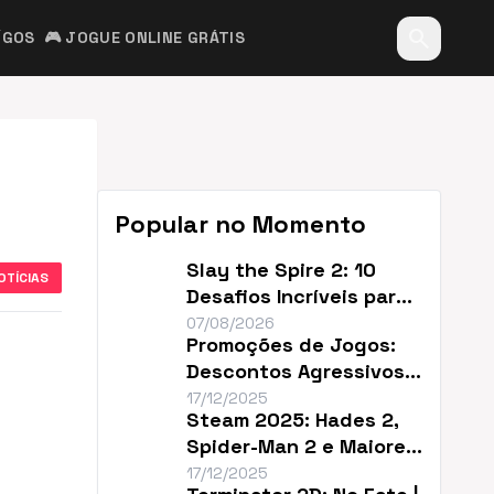
search
ÍGOS
🎮 JOGUE ONLINE GRÁTIS
Popular no Momento
Slay the Spire 2: 10
OTÍCIAS
Desafios Incríveis para
Renovar o Jogo
07/08/2026
Promoções de Jogos:
Descontos Agressivos e
Sem Filler
17/12/2025
Steam 2025: Hades 2,
Spider-Man 2 e Maiores
Descontos do Ano
17/12/2025