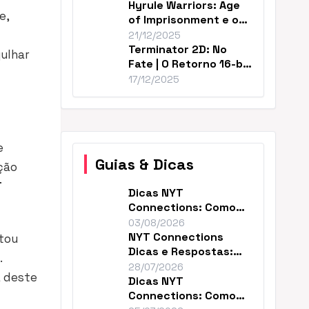
Hyrule Warriors: Age
e,
of Imprisonment e o
Cânone de Zelda
21/12/2025
Terminator 2D: No
gulhar
Fate | O Retorno 16-bit
Perfeito de T2
17/12/2025
e
Guias & Dicas
ção
T
Dicas NYT
Connections: Como
Resolver o Enigma de
03/08/2026
Hoje
NYT Connections
ptou
Dicas e Respostas:
.
Como Vencer Hoje
28/07/2026
a deste
Dicas NYT
Connections: Como