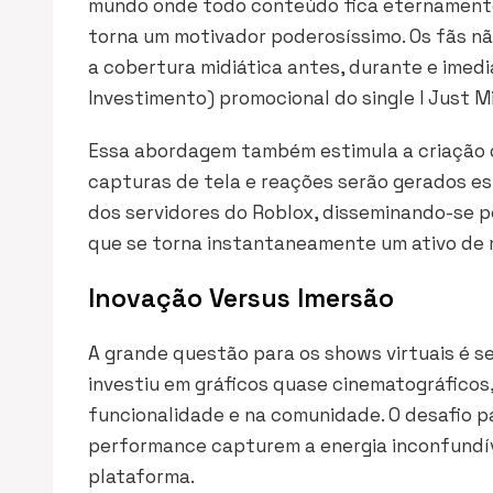
mundo onde todo conteúdo fica eternamente 
torna um motivador poderosíssimo. Os fãs não
a cobertura midiática antes, durante e imed
Investimento) promocional do single
I Just M
Essa abordagem também estimula a criação d
capturas de tela e reações serão gerados 
dos servidores do Roblox, disseminando-se p
que se torna instantaneamente um ativo de m
Inovação Versus Imersão
A grande questão para os shows virtuais é s
investiu em gráficos quase cinematográficos
funcionalidade e na comunidade. O desafio pa
performance capturem a energia inconfundíve
plataforma.