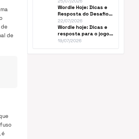
Resolver o Desafio de
25/07/2026
Hoje
Wordle Hoje: Dicas e
uma
Resposta do Desafio
o
#1859 de Julho
22/07/2026
 de
Wordle hoje: Dicas e
resposta para o jogo
nal de
nº 1856
19/07/2026
 que
 fuso
 é