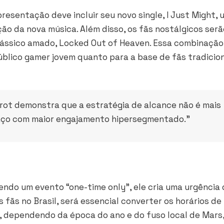
presentação deve incluir seu novo single,
I Just Might
, 
ão da nova música. Além disso, os fãs nostálgicos serã
ássico amado,
Locked Out of Heaven
. Essa combinação
úblico gamer jovem quanto para a base de fãs tradicio
nrot
demonstra que a estratégia de alcance não é mais
paço com maior engajamento hipersegmentado.”
Sendo um evento “one-time only”, ele cria uma urgência
 fãs no Brasil, será essencial converter os horários de
a, dependendo da época do ano e do fuso local de Mars,