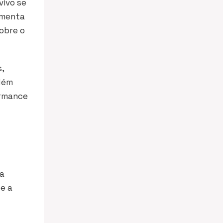
vivo se
aumenta
obre o
,
lém
ormance
na
 e a