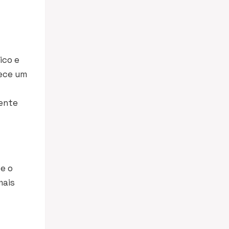
ico e
rece um
ente
e o
mais