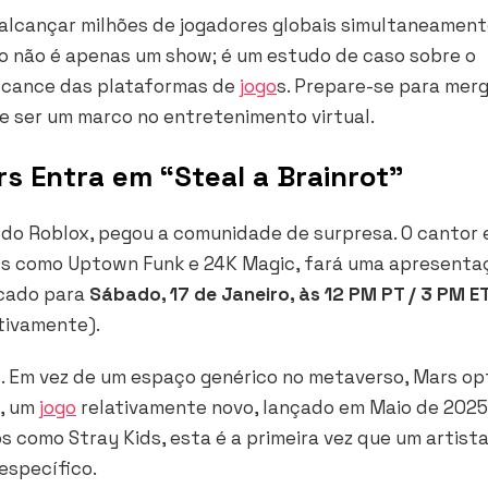
alcançar milhões de jogadores globais simultaneament
o não é apenas um show; é um estudo de caso sobre o
alcance das plataformas de
jogo
s. Prepare-se para mer
 ser um marco no entretenimento virtual.
s Entra em “Steal a Brainrot”
is do Roblox, pegou a comunidade de surpresa. O cantor 
its como
Uptown Funk
e
24K Magic
, fará uma apresenta
rcado para
Sábado, 17 de Janeiro, às 12 PM PT / 3 PM E
tivamente).
l. Em vez de um espaço genérico no metaverso, Mars o
, um
jogo
relativamente novo, lançado em Maio de 2025
 como Stray Kids, esta é a primeira vez que um artist
específico.