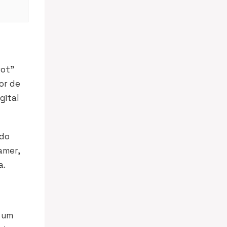
rot”
or de
gital
ndo
amer,
a.
m um