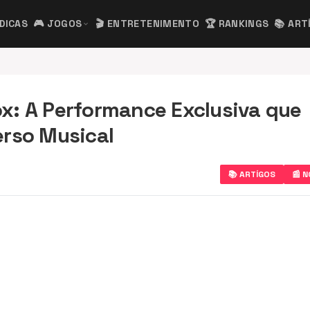
 DICAS
🎮 JOGOS
🎬 ENTRETENIMENTO
🏆 RANKINGS
📚 ART
expand_more
x: A Performance Exclusiva que
erso Musical
📚 ARTÍGOS
📰 N