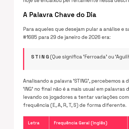
hoje se encaixou perfeitamente nessa descri
A Palavra Chave do Dia
Para aqueles que desejam pular a análise e 
#1685 para 29 de janeiro de 2026 era:
S T I N G
(Que significa ‘Ferroada’ ou ‘Agui
Analisando a palavra ‘STING’, percebemos a d
‘ING’ no final não é a mais usual em palavras
levando os jogadores a tentar variações como
frequência (E, A, R, T, S) de forma diferente.
Letra
Frequência Geral (Inglês)