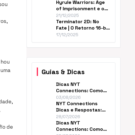
Hyrule Warriors: Age
sou
of Imprisonment e o
Cânone de Zelda
21/12/2025
ros,
Terminator 2D: No
Fate | O Retorno 16-bit
Perfeito de T2
17/12/2025
lhou
m uma
Guias & Dicas
Dicas NYT
Connections: Como
Resolver o Enigma de
03/08/2026
idade,
Hoje
NYT Connections
a
Dicas e Respostas:
Como Vencer Hoje
28/07/2026
Dicas NYT
fio de
Connections: Como