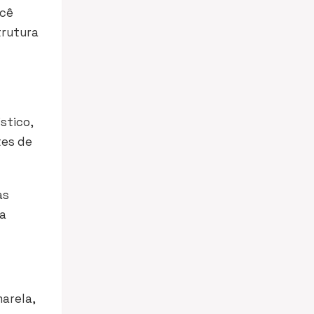
ocê
trutura
stico,
tes de
as
ma
arela,