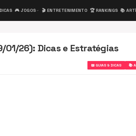
 DICAS
🎮 JOGOS
🎬 ENTRETENIMENTO
🏆 RANKINGS
📚 ART
expand_more
/01/26): Dicas e Estratégias
📖 GUIAS & DICAS
📚 