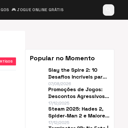
search
ÍGOS
🎮 JOGUE ONLINE GRÁTIS
Popular no Momento
ARTÍGOS
Slay the Spire 2: 10
Desafios Incríveis para
Renovar o Jogo
07/08/2026
Promoções de Jogos:
Descontos Agressivos e
Sem Filler
17/12/2025
Steam 2025: Hades 2,
Spider-Man 2 e Maiores
Descontos do Ano
17/12/2025