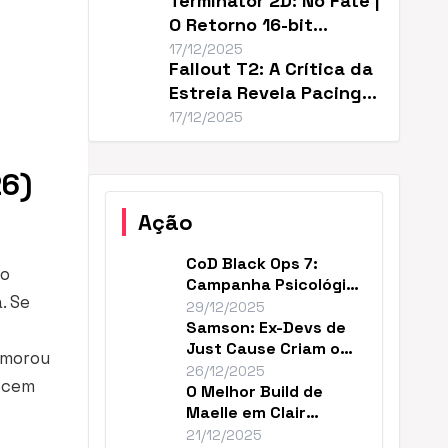
Terminator 2D: No Fate |
O Retorno 16-bit
Perfeito de T2
17/12/2025
Fallout T2: A Crítica da
Estreia Revela Pacing
Lento
17/12/2025
26)
Ação
CoD Black Ops 7:
po
Campanha Psicológica
. Se
e Continuidade em
29/12/2025
2035
Samson: Ex-Devs de
Just Cause Criam o
emorou
‘Mad Max…Payne’
26/12/2025
recem
O Melhor Build de
Maelle em Clair
Obscur (DPS Máximo)
21/12/2025