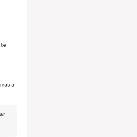
ite
 mas a
nar