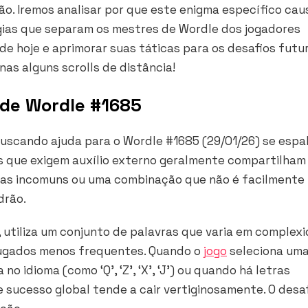
ão. Iremos analisar por que este enigma específico cau
gias que separam os mestres de Wordle dos jogadores
a de hoje e aprimorar suas táticas para os desafios futu
nas alguns scrolls de distância!
 de Wordle #1685
buscando ajuda para o Wordle #1685 (29/01/26) se espa
es que exigem auxílio externo geralmente compartilha
ras incomuns ou uma combinação que não é facilmente
drão.
, utiliza um conjunto de palavras que varia em complex
ugados menos frequentes. Quando o
jogo
seleciona um
no idioma (como ‘Q’, ‘Z’, ‘X’, ‘J’) ou quando há letras
 sucesso global tende a cair vertiginosamente. O desa