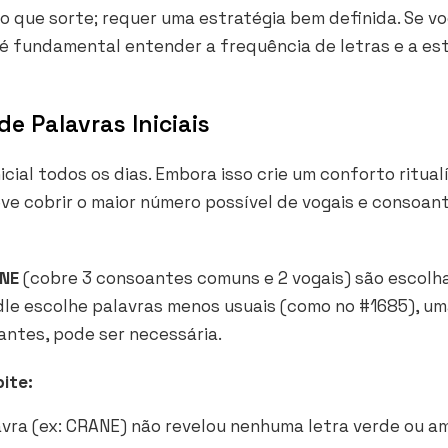
o que sorte; requer uma estratégia bem definida. Se v
é fundamental entender a frequência de letras e a es
de Palavras Iniciais
cial todos os dias. Embora isso crie um conforto ritualí
 deve cobrir o maior número possível de vogais e consoan
NE
(cobre 3 consoantes comuns e 2 vogais) são escolh
dle escolhe palavras menos usuais (como no #1685), u
ntes, pode ser necessária.
ite:
avra (ex: CRANE) não revelou nenhuma letra verde ou am