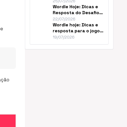
Resolver o Desafio de
25/07/2026
Hoje
Wordle Hoje: Dicas e
Resposta do Desafio
#1859 de Julho
22/07/2026
Wordle hoje: Dicas e
le
resposta para o jogo
nº 1856
19/07/2026
nação