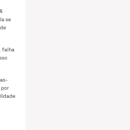
 A
la se
 de
 falha
isso
ras-
 por
ilidade