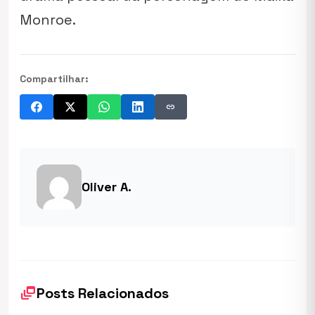
Monroe.
Compartilhar:
link
Oliver A.
dynamic_feed
Posts Relacionados