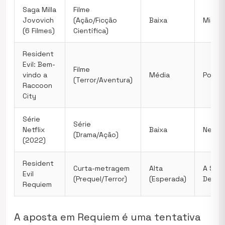
Saga Milla
Filme
Jovovich
(Ação/Ficção
Baixa
Mista/
(6 Filmes)
Científica)
Resident
Evil: Bem-
Filme
vindo a
Média
Pobre
(Terror/Aventura)
Raccoon
City
Série
Série
Netflix
Baixa
Negat
(Drama/Ação)
(2022)
Resident
Curta-metragem
Alta
A Ser
Evil
(Prequel/Terror)
(Esperada)
Deter
Requiem
A aposta em
Requiem
é uma tentativa