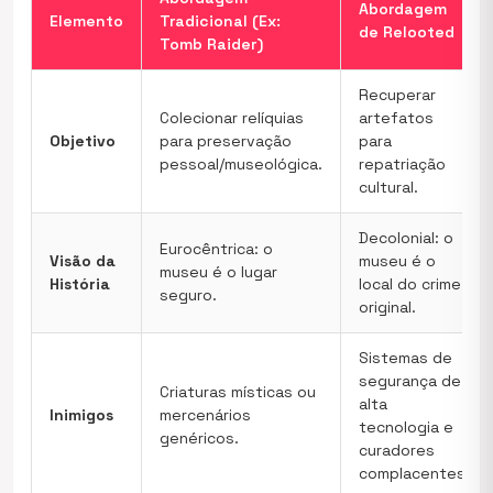
Abordagem
Elemento
Tradicional (Ex:
de Relooted
Tomb Raider)
Recuperar
Colecionar relíquias
artefatos
Objetivo
para preservação
para
pessoal/museológica.
repatriação
cultural.
Decolonial: o
Eurocêntrica: o
Visão da
museu é o
museu é o lugar
História
local do crime
seguro.
original.
Sistemas de
segurança de
Criaturas místicas ou
alta
Inimigos
mercenários
tecnologia e
genéricos.
curadores
complacentes.