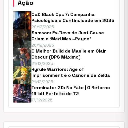
Ação
CoD Black Ops 7: Campanha
Psicológica e Continuidade em 2035
29/12/2025
Samson: Ex-Devs de Just Cause
Criam o ‘Mad Max…Payne’
26/12/2025
O Melhor Build de Maelle em Clair
Obscur (DPS Máximo)
21/12/2025
Hyrule Warriors: Age of
Imprisonment e o Cânone de Zelda
21/12/2025
Terminator 2D: No Fate | O Retorno
16-bit Perfeito de T2
17/12/2025