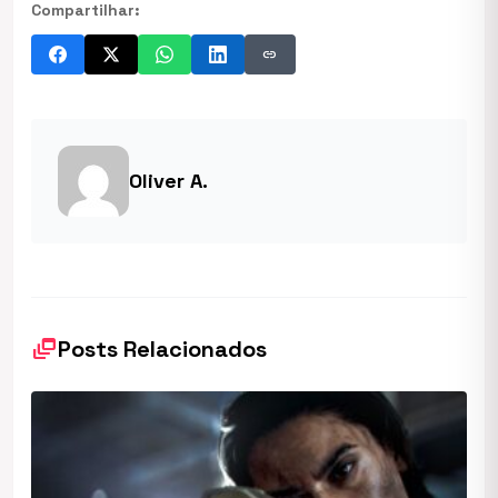
Compartilhar:
link
Oliver A.
dynamic_feed
Posts Relacionados