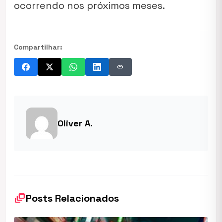
ocorrendo nos próximos meses.
Compartilhar:
link
Oliver A.
dynamic_feed
Posts Relacionados