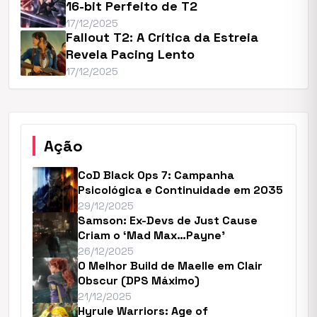
16-bit Perfeito de T2
17/12/2025
Fallout T2: A Crítica da Estreia
Revela Pacing Lento
17/12/2025
Ação
CoD Black Ops 7: Campanha
Psicológica e Continuidade em 2035
29/12/2025
Samson: Ex-Devs de Just Cause
Criam o ‘Mad Max…Payne’
26/12/2025
O Melhor Build de Maelle em Clair
Obscur (DPS Máximo)
21/12/2025
Hyrule Warriors: Age of