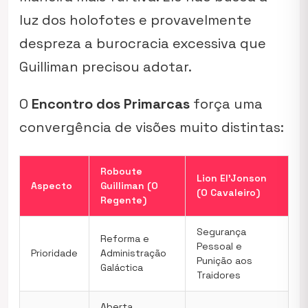
luz dos holofotes e provavelmente
despreza a burocracia excessiva que
Guilliman precisou adotar.
O
Encontro dos Primarcas
força uma
convergência de visões muito distintas:
Roboute
Lion El’Jonson
Aspecto
Guilliman (O
(O Cavaleiro)
Regente)
Segurança
Reforma e
Pessoal e
Prioridade
Administração
Punição aos
Galáctica
Traidores
Aberta,