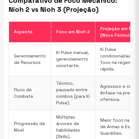
Comparativo de Foco Mecânico:
Nioh 2 vs Nioh 3 (Projeção)
Projeção em Nioh
Aspecto
Foco em Nioh 2
(Nova Fórmula)
Ki Pulse
Ki Pulse manual,
Gerenciamento
condicional/autom
gerenciamento
de Recursos
foco na regenera
constante.
rápida.
Técnico,
Agressivo e contí
Fluxo de
pausado entre
ênfase na pressã
Combate
combos (para Ki
ofensiva.
Pulse).
Múltiplas
Maior foco na evo
Progressão de
árvores de
de Armas e Espíri
Nível
habilidades
Guardiões.
(Skills).