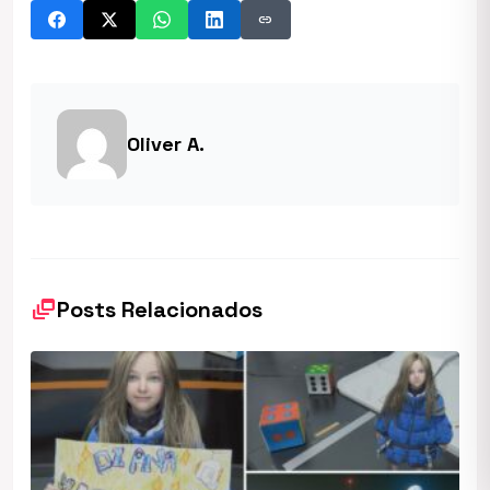
link
Oliver A.
dynamic_feed
Posts Relacionados