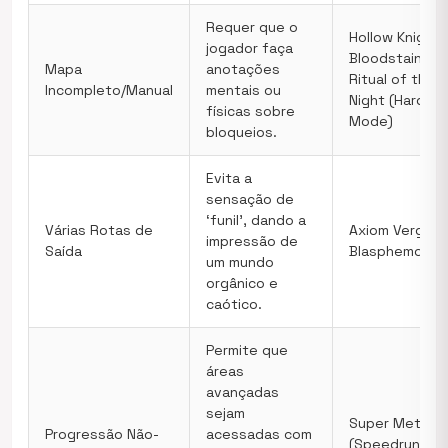
Requer que o
Hollow Knight,
jogador faça
Bloodstained:
Mapa
anotações
Ritual of the
Incompleto/Manual
mentais ou
Night (Hard
físicas sobre
Mode)
bloqueios.
Evita a
sensação de
‘funil’, dando a
Várias Rotas de
Axiom Verge,
impressão de
Saída
Blasphemous
um mundo
orgânico e
caótico.
Permite que
áreas
avançadas
sejam
Super Metroid
Progressão Não-
acessadas com
(Speedrunning