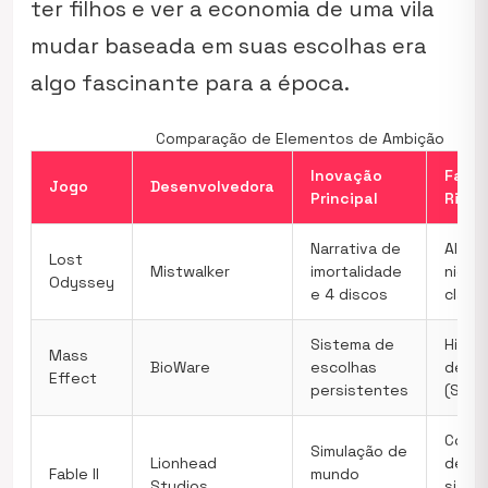
ter filhos e ver a economia de uma vila
mudar baseada em suas escolhas era
algo fascinante para a época.
Comparação de Elementos de Ambição
Inovação
Fator
Jogo
Desenvolvedora
Principal
Risco
Narrativa de
Alto 
Lost
Mistwalker
imortalidade
nicho
Odyssey
e 4 discos
cláss
Sistema de
Hibri
Mass
BioWare
escolhas
de gê
Effect
persistentes
(Shoo
Compl
Simulação de
Lionhead
de IA
Fable II
mundo
Studios
siste