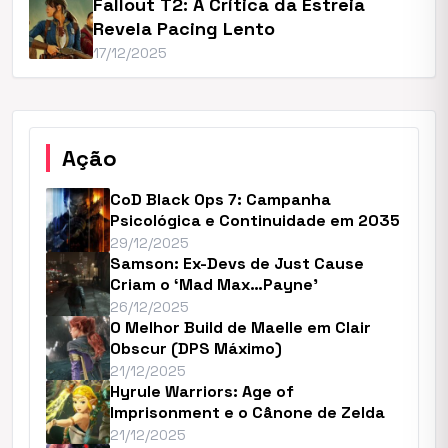
Fallout T2: A Crítica da Estreia
Revela Pacing Lento
17/12/2025
Ação
CoD Black Ops 7: Campanha
Psicológica e Continuidade em 2035
29/12/2025
Samson: Ex-Devs de Just Cause
Criam o ‘Mad Max…Payne’
26/12/2025
O Melhor Build de Maelle em Clair
Obscur (DPS Máximo)
21/12/2025
Hyrule Warriors: Age of
Imprisonment e o Cânone de Zelda
21/12/2025