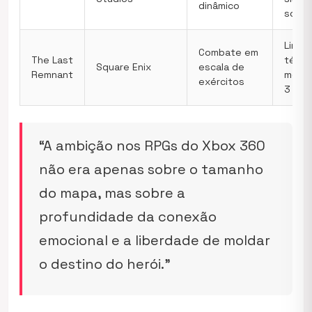
dinâmico
socia
Limit
Combate em
The Last
técni
Square Enix
escala de
Remnant
motor
exércitos
3
“A ambição nos RPGs do Xbox 360
não era apenas sobre o tamanho
do mapa, mas sobre a
profundidade da conexão
emocional e a liberdade de moldar
o destino do herói.”