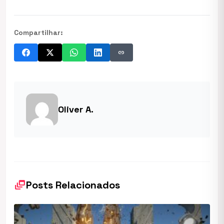
Compartilhar:
link
Oliver A.
dynamic_feed
Posts Relacionados