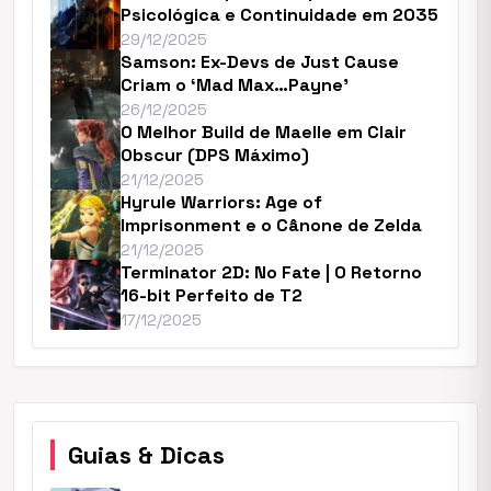
Psicológica e Continuidade em 2035
29/12/2025
Samson: Ex-Devs de Just Cause
Criam o ‘Mad Max…Payne’
26/12/2025
O Melhor Build de Maelle em Clair
Obscur (DPS Máximo)
21/12/2025
Hyrule Warriors: Age of
Imprisonment e o Cânone de Zelda
21/12/2025
Terminator 2D: No Fate | O Retorno
16-bit Perfeito de T2
17/12/2025
Guias & Dicas