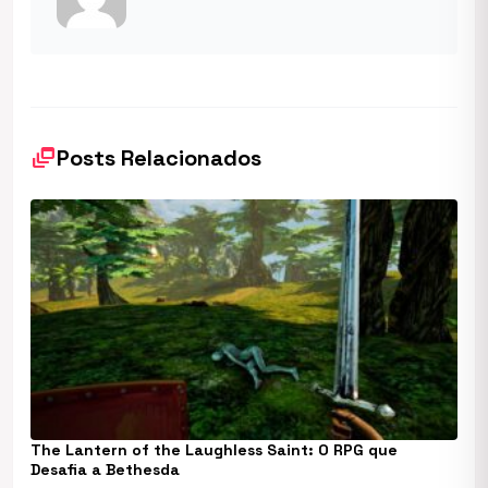
dynamic_feed
Posts Relacionados
The Lantern of the Laughless Saint: O RPG que
Desafia a Bethesda