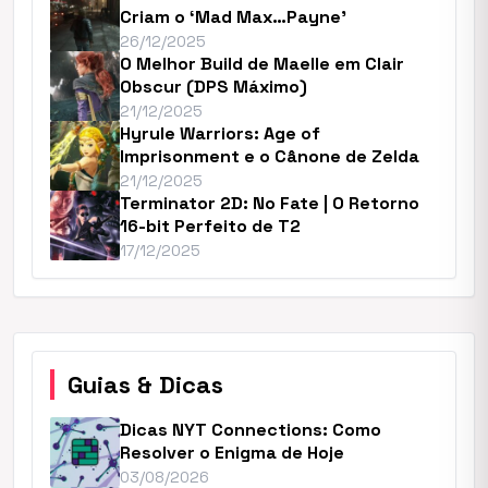
Criam o ‘Mad Max…Payne’
26/12/2025
O Melhor Build de Maelle em Clair
Obscur (DPS Máximo)
21/12/2025
Hyrule Warriors: Age of
Imprisonment e o Cânone de Zelda
21/12/2025
Terminator 2D: No Fate | O Retorno
16-bit Perfeito de T2
17/12/2025
Guias & Dicas
Dicas NYT Connections: Como
Resolver o Enigma de Hoje
03/08/2026