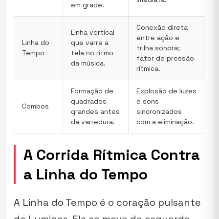
em grade.
Conexão direta
Linha vertical
entre ação e
Linha do
que varre a
trilha sonora;
Tempo
tela no ritmo
fator de pressão
da música.
rítmica.
Formação de
Explosão de luzes
quadrados
e sons
Combos
grandes antes
sincronizados
da varredura.
com a eliminação.
A Corrida Rítmica Contra
a Linha do Tempo
A Linha do Tempo é o coração pulsante