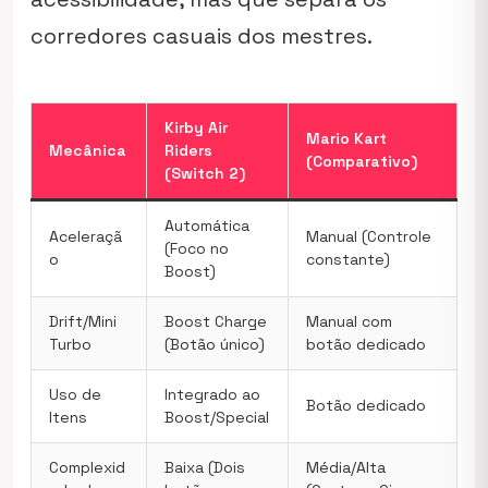
corredores casuais dos mestres.
Kirby Air
Mario Kart
Mecânica
Riders
(Comparativo)
(Switch 2)
Automática
Aceleraçã
Manual (Controle
(Foco no
o
constante)
Boost)
Drift/Mini
Boost Charge
Manual com
Turbo
(Botão único)
botão dedicado
Uso de
Integrado ao
Botão dedicado
Itens
Boost/Special
Complexid
Baixa (Dois
Média/Alta