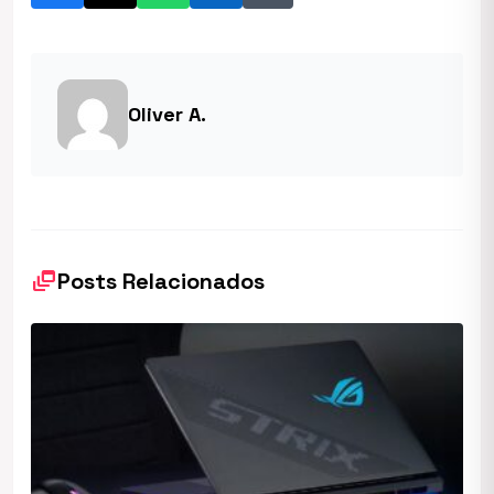
Oliver A.
dynamic_feed
Posts Relacionados