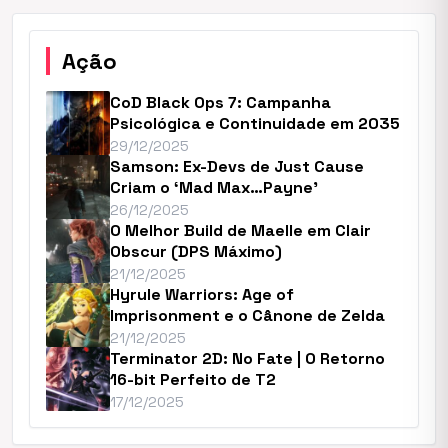
Ação
CoD Black Ops 7: Campanha
Psicológica e Continuidade em 2035
29/12/2025
Samson: Ex-Devs de Just Cause
Criam o ‘Mad Max…Payne’
26/12/2025
O Melhor Build de Maelle em Clair
Obscur (DPS Máximo)
21/12/2025
Hyrule Warriors: Age of
Imprisonment e o Cânone de Zelda
21/12/2025
Terminator 2D: No Fate | O Retorno
16-bit Perfeito de T2
17/12/2025