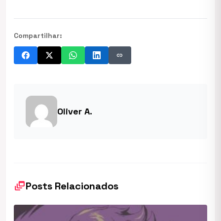
Compartilhar:
link
Oliver A.
dynamic_feed
Posts Relacionados