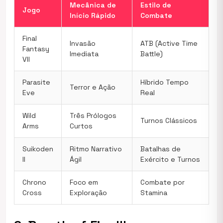
Mecânica de
Estilo de
Jogo
Início Rápido
Combate
Final
Invasão
ATB (Active Time
Fantasy
Imediata
Battle)
VII
Parasite
Híbrido Tempo
Terror e Ação
Eve
Real
Wild
Três Prólogos
Turnos Clássicos
Arms
Curtos
Suikoden
Ritmo Narrativo
Batalhas de
II
Ágil
Exército e Turnos
Chrono
Foco em
Combate por
Cross
Exploração
Stamina