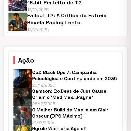
16-bit Perfeito de T2
17/12/2025
Fallout T2: A Crítica da Estreia
Revela Pacing Lento
17/12/2025
Ação
CoD Black Ops 7: Campanha
Psicológica e Continuidade em 2035
29/12/2025
Samson: Ex-Devs de Just Cause
Criam o ‘Mad Max…Payne’
26/12/2025
O Melhor Build de Maelle em Clair
Obscur (DPS Máximo)
21/12/2025
Hyrule Warriors: Age of