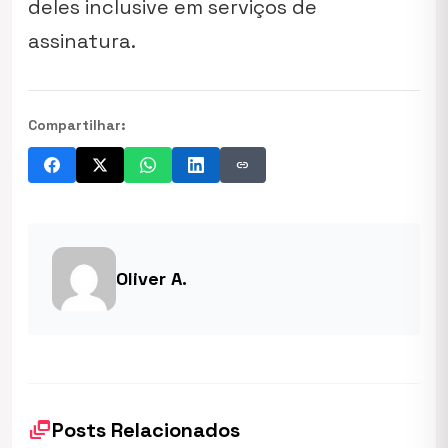
deles inclusive em serviços de
assinatura.
Compartilhar:
link
Oliver A.
dynamic_feed
Posts Relacionados