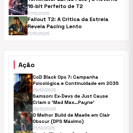
16-bit Perfeito de T2
17/12/2025
Fallout T2: A Crítica da Estreia
Revela Pacing Lento
17/12/2025
Ação
CoD Black Ops 7: Campanha
Psicológica e Continuidade em 2035
29/12/2025
Samson: Ex-Devs de Just Cause
Criam o ‘Mad Max…Payne’
26/12/2025
O Melhor Build de Maelle em Clair
Obscur (DPS Máximo)
21/12/2025