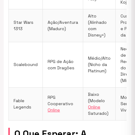
Kojima)
Alto
Custos
Star Wars
Ação/Aventura
(Alinhado
Produç
1313
(Maduro)
com
e Prior
Disney+)
da Dis
Neces
de
Médio/Alto
RPG de Ação
Recons
Scalebound
(Nicho da
com Dragões
do Zer
Platinum)
Direito
(Micro
Baixo
RPG
Model
Fable
(Modelo
Cooperativo
Serviç
Legends
Online
Online
Vivo já
Saturado)
O Que Esperar: A