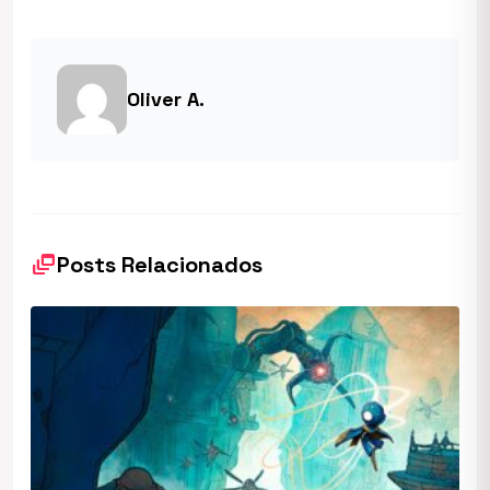
Oliver A.
dynamic_feed
Posts Relacionados