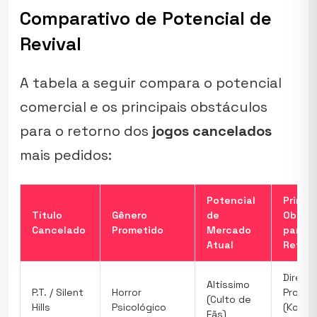
Comparativo de Potencial de
Revival
A tabela a seguir compara o potencial
comercial e os principais obstáculos
para o retorno dos
jogos cancelados
mais pedidos:
Potencial
Princi
Título
Gênero
de
Obstá
Cancelado
Prometido
Mercado
para o
Atual
Retor
Direito
Altíssimo
P.T. / Silent
Horror
Propri
(Culto de
Hills
Psicológico
(Konam
Fãs)