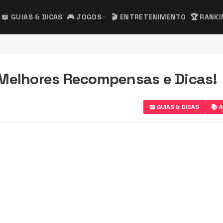
📖 GUIAS & DICAS
🎮 JOGOS
🎬 ENTRETENIMENTO
🏆 RANK
expand_more
 Melhores Recompensas e Dicas!
📖 GUIAS & DICAS
📚 