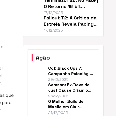
Terminator 2D: No Fate |
O Retorno 16-bit
Perfeito de T2
17/12/2025
Fallout T2: A Crítica da
Estreia Revela Pacing
Lento
17/12/2025
 é
Ação
er
CoD Black Ops 7:
Campanha Psicológica
el
e Continuidade em
29/12/2025
.
2035
Samson: Ex-Devs de
Just Cause Criam o
cas que
‘Mad Max…Payne’
26/12/2025
O Melhor Build de
e para
Maelle em Clair
o
Obscur (DPS Máximo)
21/12/2025