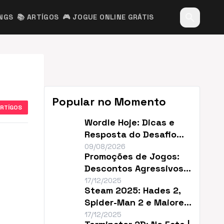
search
INGS
📚 ARTÍGOS
🎮 JOGUE ONLINE GRÁTIS
Popular no Momento
ARTÍGOS
Wordle Hoje: Dicas e
Resposta do Desafio
#1877 (09/08)
09/08/2026
Promoções de Jogos:
Descontos Agressivos e
Sem Filler
17/12/2025
Steam 2025: Hades 2,
Spider-Man 2 e Maiores
Descontos do Ano
17/12/2025