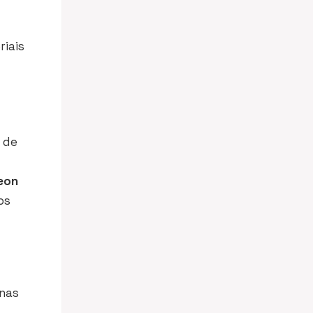
riais
 de
eon
os
 nas