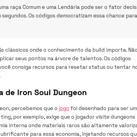
 uma raça Comum e uma Lendária pode ser o fator decis
m segundos. Os códigos democratizam essa chance par
Gs clássicos onde o conhecimento da
build
importa. Nã
aplicar seus pontos na árvore de talentos. Os códigos
você consiga recursos para resetar status ou tentar n
.
a de Iron Soul Dungeon
ngeon, percebemos que o
jogo
foi desenhado para ser u
fting
, por exemplo, exige que o jogador visite dungeons
omia interna onde materiais raros são altamente valoriz
brificante para essa economia, injetando recursos q