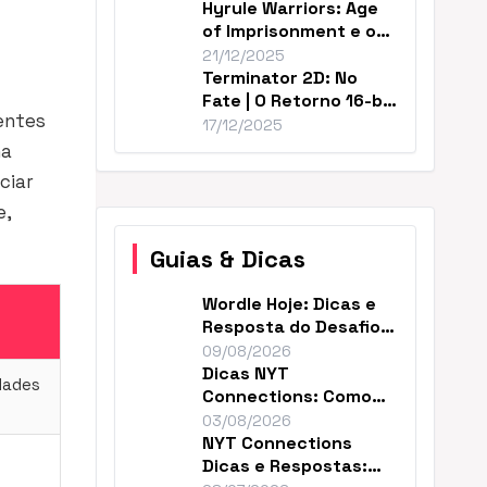
Hyrule Warriors: Age
of Imprisonment e o
Cânone de Zelda
21/12/2025
Terminator 2D: No
Fate | O Retorno 16-bit
entes
Perfeito de T2
17/12/2025
na
ciar
e,
Guias & Dicas
Wordle Hoje: Dicas e
Resposta do Desafio
#1877 (09/08)
09/08/2026
Dicas NYT
idades
Connections: Como
Resolver o Enigma de
03/08/2026
Hoje
NYT Connections
Dicas e Respostas: