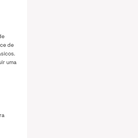
de
nce de
sicos.
uir uma
ra