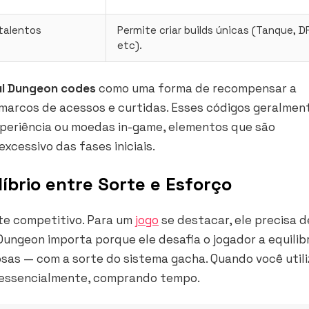
talentos
Permite criar builds únicas (Tanque, D
etc).
ul Dungeon codes
como uma forma de recompensar a
marcos de acessos e curtidas. Esses códigos geralmen
xperiência ou moedas
in-game
, elementos que são
excessivo das fases iniciais.
líbrio entre Sorte e Esforço
e competitivo. Para um
jogo
se destacar, ele precisa 
ungeon importa porque ele desafia o jogador a equilib
sas — com a sorte do sistema gacha. Quando você util
, essencialmente, comprando tempo.