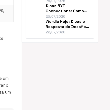
Como Vencer Hoje
28/07/2026
Dicas NYT
PS,
Connections: Como
Resolver o Desafio de
25/07/2026
Hoje
Wordle Hoje: Dicas e
Resposta do Desafio
#1859 de Julho
22/07/2026
te
de um
rar o
iza um