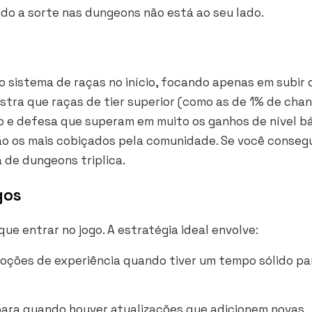
o a sorte nas dungeons não está ao seu lado.
o sistema de raças no início, focando apenas em subir 
ostra que raças de tier superior (como as de 1% de cha
 e defesa que superam em muito os ganhos de nível bá
o os mais cobiçados pela comunidade. Se você conseg
a de dungeons triplica.
gos
ue entrar no jogo. A estratégia ideal envolve:
oções de experiência quando tiver um tempo sólido pa
para quando houver atualizações que adicionem novas