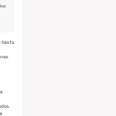
ivo
a
o basta
ovas
ma
ados.
ue