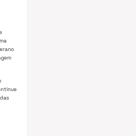
e
uma
terano
tagem
x
ontinue
 das