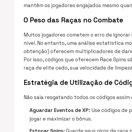
mantêm os jogadores engajados mesmo quand
O Peso das Raças no Combate
Muitos jogadores cometem o erro de ignorar 
nível. No entanto, uma análise estatística m
obtenção) oferecem multiplicadores de dano
Por isso, códigos que oferecem
Race Spins
sã
raça de elite cedo, sua velocidade de limpez
Estratégia de Utilização de Códi
Não saia resgatando todos os códigos assim q
Aguardar Eventos de XP:
Use códigos de p
jogar e maximizar o bônus.
Estocar Spins:
Guarde seus giros de raça 