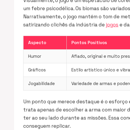
Visualmente, o jogo é um espetáculo de core
um febre psicodélica. Os biomas são variad
Narrativamente, o jogo mantém o tom de me
satirizando clichês da indústria de
jogos
e da
Aspecto
Pontos Positivos
Humor
Afiado, original e muito pre
Gráficos
Estilo artístico único e vibr
Jogabilidade
Variedade de armas e poder
Um ponto que merece destaque é o esforço 
trata apenas de escolher a arma com maior d
ter ao seu lado durante as missões. Essa co
conseguem replicar.