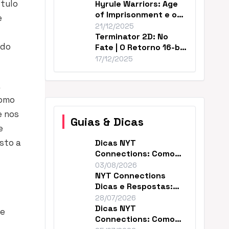
ítulo
Hyrule Warriors: Age
of Imprisonment e o
e
Cânone de Zelda
21/12/2025
Terminator 2D: No
ido
Fate | O Retorno 16-bit
Perfeito de T2
17/12/2025
a
como
e nos
Guias & Dicas
e
sto a
Dicas NYT
Connections: Como
Resolver o Enigma de
03/08/2026
Hoje
NYT Connections
Dicas e Respostas:
Como Vencer Hoje
28/07/2026
Dicas NYT
ue
Connections: Como