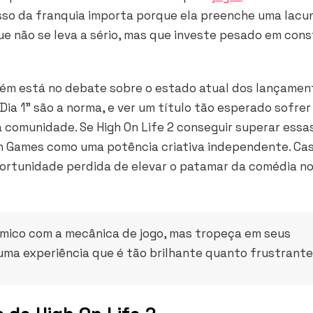
esso da franquia importa porque ela preenche uma lacu
ue não se leva a sério, mas que investe pesado em con
mbém está no debate sobre o estado atual dos lançamen
ia 1” são a norma, e ver um título tão esperado sofre
comunidade. Se High On Life 2 conseguir superar essa
ch Games como uma potência criativa independente. Ca
ortunidade perdida de elevar o patamar da comédia n
 cômico com a mecânica de jogo, mas tropeça em seus
uma experiência que é tão brilhante quanto frustrante