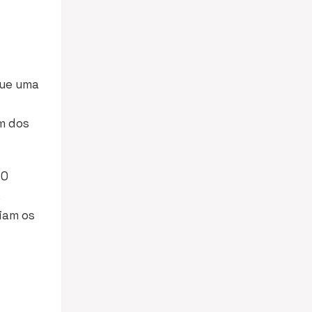
que uma
um dos
 O
iam os