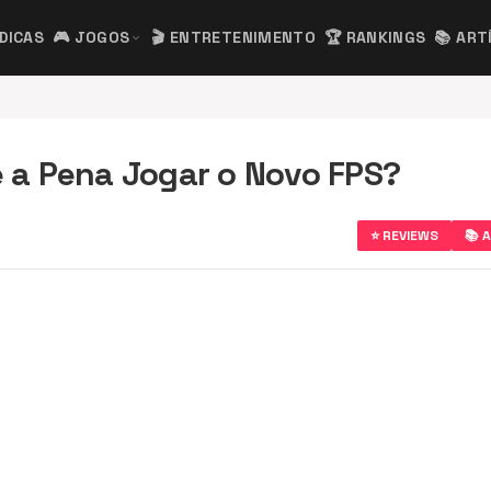
 DICAS
🎮 JOGOS
🎬 ENTRETENIMENTO
🏆 RANKINGS
📚 ART
expand_more
e a Pena Jogar o Novo FPS?
⭐ REVIEWS
📚 