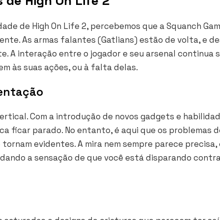
 de High On Life 2
dade de High On Life 2, percebemos que a Squanch Ga
nte. As armas falantes (Gatlians) estão de volta, e d
te. A interação entre o jogador e seu arsenal continua 
m às suas ações, ou à falta delas.
entação
ertical. Com a introdução de novos gadgets e habilida
ca ficar parado. No entanto, é aqui que os problemas d
tornam evidentes. A mira nem sempre parece precisa, 
, dando a sensação de que você está disparando contra