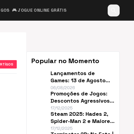
search
ÍGOS
🎮 JOGUE ONLINE GRÁTIS
Popular no Momento
ARTÍGOS
Lançamentos de
Games: 13 de Agosto
Promete Caos no
06/08/2026
Promoções de Jogos:
Mercado
Descontos Agressivos e
Sem Filler
17/12/2025
Steam 2025: Hades 2,
Spider-Man 2 e Maiores
Descontos do Ano
17/12/2025