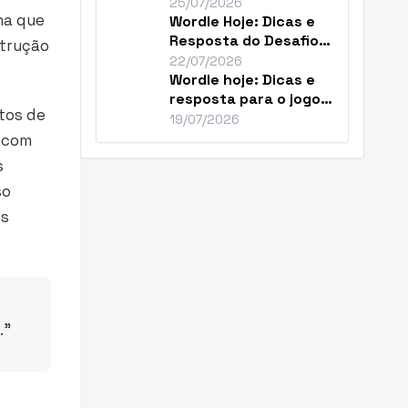
Resolver o Desafio de
25/07/2026
na que
Hoje
Wordle Hoje: Dicas e
Resposta do Desafio
strução
#1859 de Julho
22/07/2026
Wordle hoje: Dicas e
resposta para o jogo
tos de
nº 1856
19/07/2026
r com
s
so
os
.”