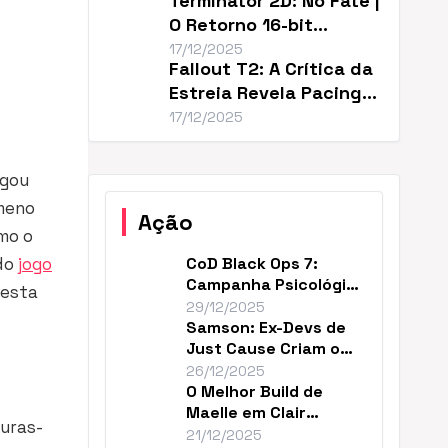
Terminator 2D: No Fate |
O Retorno 16-bit
Perfeito de T2
17/12/2025
Fallout T2: A Crítica da
Estreia Revela Pacing
Lento
17/12/2025
gou
ômeno
Ação
omo o
 do
jogo
CoD Black Ops 7:
Campanha Psicológica
 esta
e Continuidade em
29/12/2025
2035
Samson: Ex-Devs de
Just Cause Criam o
‘Mad Max…Payne’
26/12/2025
O Melhor Build de
Maelle em Clair
guras-
Obscur (DPS Máximo)
21/12/2025