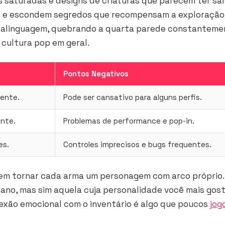
s saturadas e designs de criaturas que parecem ter sa
os e escondem segredos que recompensam a exploração
talinguagem, quebrando a quarta parede constanteme
 cultura pop em geral.
Pontos Negativos
sente.
Pode ser cansativo para alguns perfis.
ante.
Problemas de performance e pop-in.
es.
Controles imprecisos e bugs frequentes.
em tornar cada arma um personagem com arco próprio.
ano, mas sim aquela cuja personalidade você mais gos
nexão emocional com o inventário é algo que poucos
jog