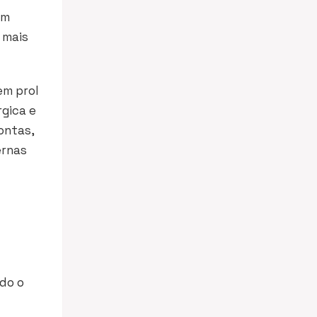
ém
 mais
em prol
rgica e
ontas,
ernas
do o