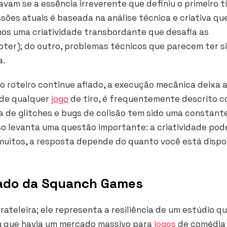
am se a essência irreverente que definiu o primeiro t
ssões atuais é baseada na análise técnica e criativa qu
os uma criatividade transbordante que desafia as
ter); do outro, problemas técnicos que parecem ter s
a.
o roteiro continue afiado, a execução mecânica deixa 
o de qualquer
jogo
de tiro, é frequentemente descrito 
ça de glitches e bugs de colisão tem sido uma constant
sso levanta uma questão importante: a criatividade pod
muitos, a resposta depende do quanto você está dispo
gado da Squanch Games
rateleira; ele representa a resiliência de um estúdio q
vou que havia um mercado massivo para
jogos
de comédia