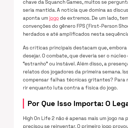
chave da Squanch Games, muitos se perguntav
seria mantida. A notícia que domina as discu
aponta um
jogo
de extremos. De um lado, tem
convenções do gênero FPS (First-Person Shoo
herdados e até amplificados nesta sequênci
As críticas principais destacam que, embora 
desejar. O combate, que deveria ser o núcle
“estranho” ou instável. Além disso, a presen
relatos dos jogadores da primeira semana. I
compensar falhas técnicas gritantes? Para 
rir enquanto luta contra a física do jogo.
Por Que Isso Importa: O Le
High On Life 2 não é apenas mais um jogo na p
precisou se reinventar. O primeiro jogo pro