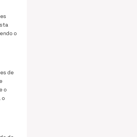
mes
esta
sendo o
des de
e
e o
 o