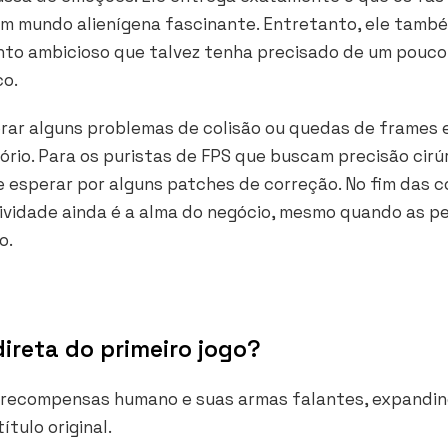
 um mundo alienígena fascinante. Entretanto, ele tamb
nto ambicioso que talvez tenha precisado de um pouco
co.
orar alguns problemas de colisão ou quedas de frames 
atório. Para os puristas de FPS que buscam precisão cirú
 esperar por alguns patches de correção. No fim das c
atividade ainda é a alma do negócio, mesmo quando as p
o.
ireta do primeiro jogo?
de recompensas humano e suas armas falantes, expandin
tulo original.