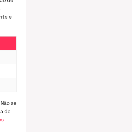
ído de
.
nte e
 Não se
ta de
os