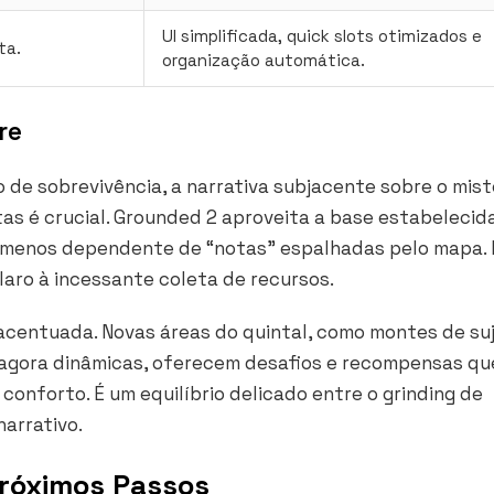
UI simplificada,
quick slots
otimizados e
ta.
organização automática.
re
de sobrevivência, a narrativa subjacente sobre o mist
as é crucial. Grounded 2 aproveita a base estabelecid
 e menos dependente de “notas” espalhadas pelo mapa. 
laro à incessante coleta de recursos.
centuada. Novas áreas do quintal, como montes de suj
 agora dinâmicas, oferecem desafios e recompensas qu
 conforto. É um equilíbrio delicado entre o
grinding
de
arrativo.
Próximos Passos