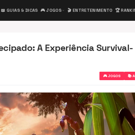
📖 GUIAS & DICAS
🎮 JOGOS
🎬 ENTRETENIMENTO
🏆 RANK
expand_more
cipado: A Experiência Survival-
🎮 JOGOS
📚 