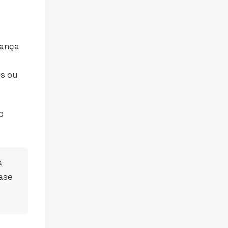
dança
s ou
o
a
ase