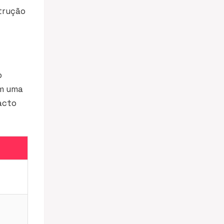
strução
o
em uma
acto