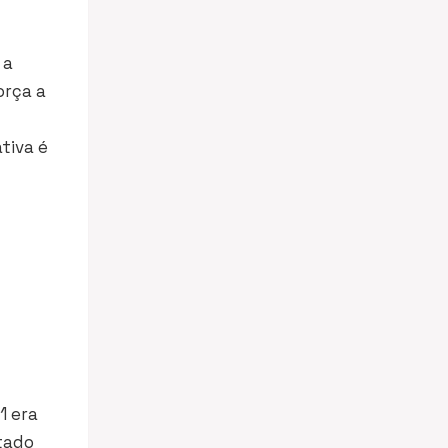
 a
orça a
tiva é
1 era
tado