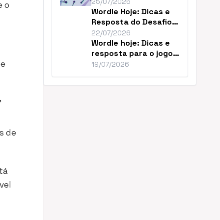
Resolver o Desafio de
25/07/2026
e o
Hoje
Wordle Hoje: Dicas e
Resposta do Desafio
#1859 de Julho
22/07/2026
Wordle hoje: Dicas e
resposta para o jogo
 e
nº 1856
19/07/2026
,
s de
tá
vel