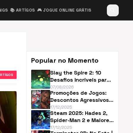
search
INGS
📚 ARTÍGOS
🎮 JOGUE ONLINE GRÁTIS
Popular no Momento
Slay the Spire 2: 10
ARTÍGOS
Desafios Incríveis para
Renovar o Jogo
07/08/2026
Promoções de Jogos:
Descontos Agressivos e
Sem Filler
17/12/2025
Steam 2025: Hades 2,
Spider-Man 2 e Maiores
Descontos do Ano
17/12/2025