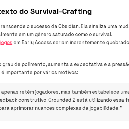
texto do Survival-Crafting
2 transcende o sucesso da Obsidian. Ela sinaliza uma mu
lmente em um gênero saturado como o survival.
jogos
em Early Access seriam inerentemente quebrado
o grau de polimento, aumenta a expectativa e a pressã
 é importante por vários motivos:
o apenas retém jogadores, mas também estabelece um
eedback construtivo. Grounded 2 está utilizando essa f
m para aprimorar nuances complexas da jogabilidade.”