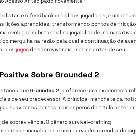
 no Acesso Antecipado novamente?
ialistas e o feedback inicial dos jogadores, é um retu
as lições aprendidas, transformando pontos de fricçã
a evolução substancial na jogabilidade, na narrativa e
rtigo mergulha na razão pela qual a continuação da ave
ara os
jogos
de sobrevivência, mesmo antes de seu
 Positiva Sobre Grounded 2
destacou que
Grounded 2
já oferece uma experiência ro
ciais de seu predecessor. A principal manchete da notí
iu suavizar os pontos mais ásperos do título anterior.
s
de sobrevivência. O gênero survival-crafting
 mecânicas inacabadas e uma curva de aprendizado ín