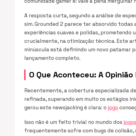
comunidade gamer é: vale a pena mergulhar
A resposta curta, segundo a análise de espec
sim. Grounded 2 parece ter absorvido todas 
experiências suaves e polidas, prometendo um
crucialmente, na otimização técnica. Este a
minúscula está definindo um novo patamar p
lançamento completo.
O Que Aconteceu: A Opinião
Recentemente, a cobertura especializada 
refinada, superando em muito os estágios ini
gerou este
newsjacking
é clara: o
jogo
consegu
Isso não é um feito trivial no mundo dos
jogo
frequentemente sofre com bugs de colisão,