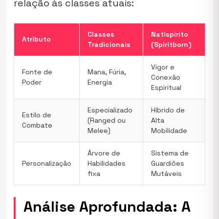
relação às classes atuais:
Classes
Natispírito
Atributo
Tradicionais
(Spiritborn)
Vigor e
Fonte de
Mana, Fúria,
Conexão
Poder
Energia
Espiritual
Especializado
Híbrido de
Estilo de
(Ranged ou
Alta
Combate
Melee)
Mobilidade
Árvore de
Sistema de
Personalização
Habilidades
Guardiões
fixa
Mutáveis
Análise Aprofundada: A