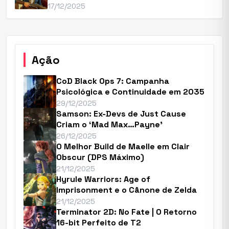
17/12/2025
Ação
CoD Black Ops 7: Campanha
Psicológica e Continuidade em 2035
29/12/2025
Samson: Ex-Devs de Just Cause
Criam o ‘Mad Max…Payne’
26/12/2025
O Melhor Build de Maelle em Clair
Obscur (DPS Máximo)
21/12/2025
Hyrule Warriors: Age of
Imprisonment e o Cânone de Zelda
21/12/2025
Terminator 2D: No Fate | O Retorno
16-bit Perfeito de T2