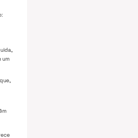
o:
uida,
m um
que,
têm
rece