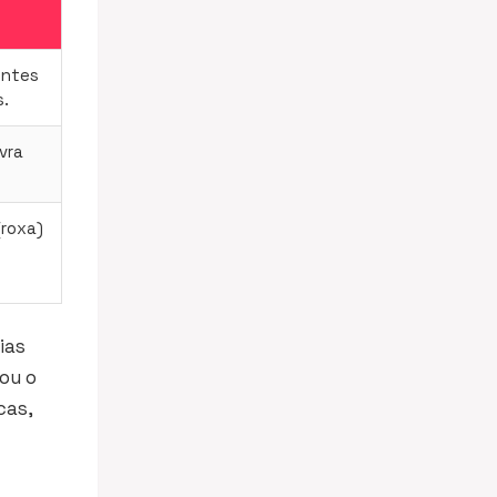
entes
s.
vra
(roxa)
ias
ou o
cas,