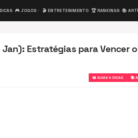
 DICAS
🎮 JOGOS
🎬 ENTRETENIMENTO
🏆 RANKINGS
📚 ART
expand_more
 Jan): Estratégias para Vencer o
📖 GUIAS & DICAS
📚 