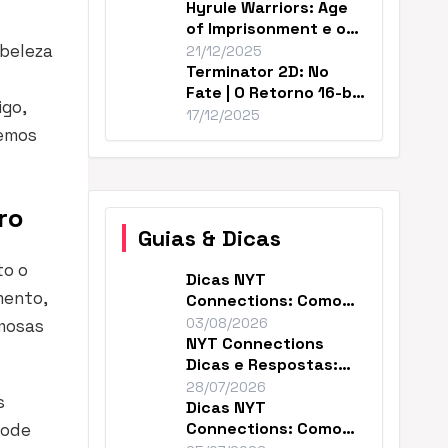
Hyrule Warriors: Age
of Imprisonment e o
Cânone de Zelda
 beleza
21/12/2025
Terminator 2D: No
Fate | O Retorno 16-bit
igo,
Perfeito de T2
17/12/2025
remos
ro
Guias & Dicas
to o
Dicas NYT
mento,
Connections: Como
Resolver o Enigma de
03/08/2026
amosas
Hoje
NYT Connections
Dicas e Respostas:
Como Vencer Hoje
28/07/2026
s
Dicas NYT
Connections: Como
pode