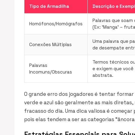
Tipo de Armadilha
Descrição e Exempl
Palavras que soam 
Homófonos/Homógrafos
(Ex: ‘Manga’ – frut
Uma palavra que par
Conexões Múltiplas
de desempate entre
Termos técnicos ou 
Palavras
e exigem que você 
Incomuns/Obscuras
abstrata.
O grande erro dos jogadores é tentar formar
verde e azul são geralmente as mais diretas,
fracasso do dia. Uma dica valiosa é começar
pois elas tendem a ser as categorias “âncora
Estratégias Essenciais para Sol