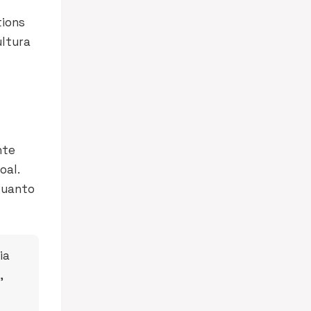
tions
ultura
nte
oal.
quanto
ia
,