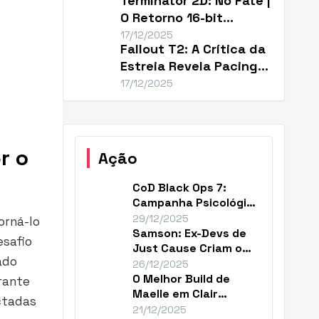
Terminator 2D: No Fate |
O Retorno 16-bit
Perfeito de T2
17/12/2025
Fallout T2: A Crítica da
Estreia Revela Pacing
Lento
17/12/2025
r o
Ação
CoD Black Ops 7:
Campanha Psicológica
e Continuidade em
29/12/2025
orná-lo
2035
Samson: Ex-Devs de
esafio
Just Cause Criam o
ado
‘Mad Max…Payne’
26/12/2025
O Melhor Build de
rante
Maelle em Clair
ctadas
Obscur (DPS Máximo)
21/12/2025