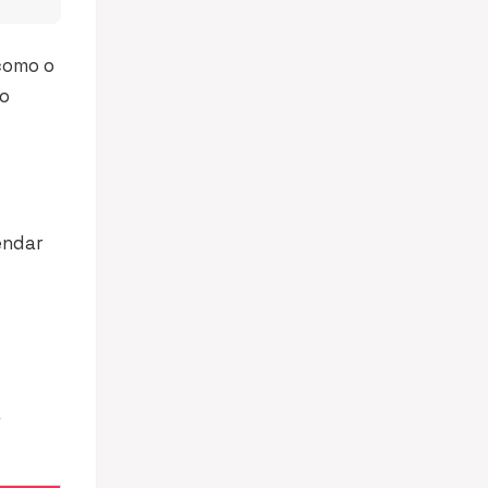
como o
lo
endar
a