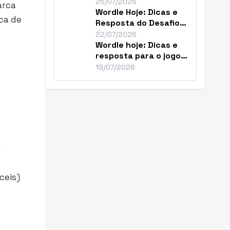
Resolver o Desafio de
25/07/2026
arca
Hoje
Wordle Hoje: Dicas e
ca de
Resposta do Desafio
#1859 de Julho
22/07/2026
Wordle hoje: Dicas e
resposta para o jogo
nº 1856
19/07/2026
a
ceis)