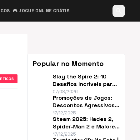
search
ÍGOS
🎮 JOGUE ONLINE GRÁTIS
Popular no Momento
Slay the Spire 2: 10
ARTÍGOS
Desafios Incríveis para
Renovar o Jogo
07/08/2026
Promoções de Jogos:
Descontos Agressivos e
Sem Filler
17/12/2025
Steam 2025: Hades 2,
Spider-Man 2 e Maiores
Descontos do Ano
17/12/2025