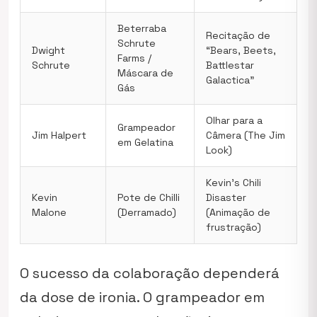
Beterraba
Recitação de
Schrute
Dwight
“Bears, Beets,
Farms /
Schrute
Battlestar
Máscara de
Galactica”
Gás
Olhar para a
Grampeador
Jim Halpert
Câmera (The Jim
em Gelatina
Look)
Kevin’s Chili
Kevin
Pote de Chilli
Disaster
Malone
(Derramado)
(Animação de
frustração)
O sucesso da colaboração dependerá
da dose de ironia. O grampeador em