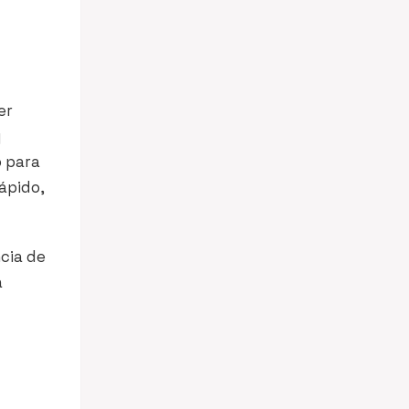
er
y
o para
ápido,
cia de
a