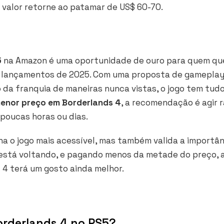
 valor retorne ao patamar de US$ 60-70.
5
na Amazon é uma oportunidade de ouro para quem qu
s lançamentos de 2025. Com uma proposta de gamepla
 da franquia de maneiras nunca vistas, o jogo tem tud
enor preço em Borderlands 4
, a recomendação é agir r
poucas horas ou dias.
a o jogo mais acessível, mas também valida a importân
está voltando, e pagando menos da metade do preço, 
s 4 terá um gosto ainda melhor.
orderlands 4 no PS5?