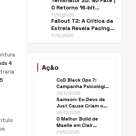
Terminator 2D: No Fate |
O Retorno 16-bit
Perfeito de T2
17/12/2025
Fallout T2: A Crítica da
Estreia Revela Pacing
Lento
17/12/2025
entura
nds 4
Ação
traria
S5
CoD Black Ops 7:
Campanha Psicológica
e Continuidade em
29/12/2025
2035
Samson: Ex-Devs de
Just Cause Criam o
‘Mad Max…Payne’
26/12/2025
O Melhor Build de
ítulo
Maelle em Clair
os
Obscur (DPS Máximo)
21/12/2025