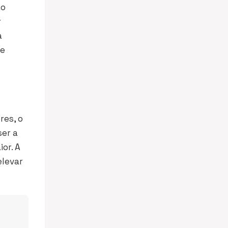
ão
r
a
 e
res, o
ser a
or. A
elevar