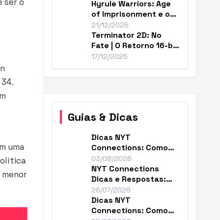
 ser o
Hyrule Warriors: Age
of Imprisonment e o
Cânone de Zelda
21/12/2025
Terminator 2D: No
Fate | O Retorno 16-bit
Perfeito de T2
17/12/2025
on
 34.
am
Guias & Dicas
Dicas NYT
em uma
Connections: Como
Resolver o Enigma de
03/08/2026
olítica
Hoje
NYT Connections
o menor
Dicas e Respostas:
Como Vencer Hoje
28/07/2026
Dicas NYT
Connections: Como