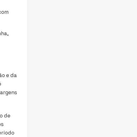
 com
nha,
ão e da
é
margens
do de
es
eríodo