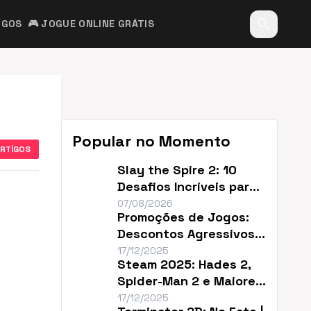
search
ÍGOS
🎮 JOGUE ONLINE GRÁTIS
Popular no Momento
ARTÍGOS
Slay the Spire 2: 10
Desafios Incríveis para
Renovar o Jogo
07/08/2026
Promoções de Jogos:
Descontos Agressivos e
Sem Filler
17/12/2025
Steam 2025: Hades 2,
Spider-Man 2 e Maiores
Descontos do Ano
17/12/2025