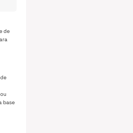
e de
ara
 de
 ou
a base