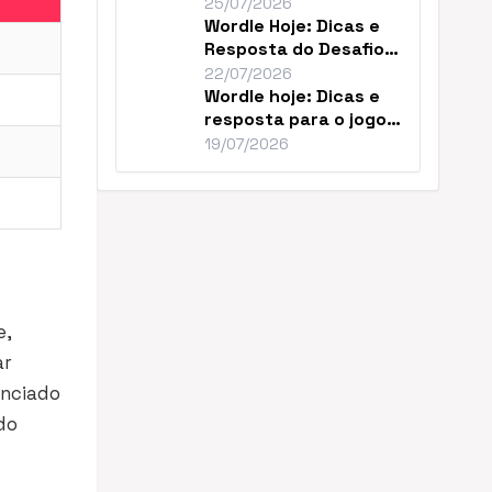
Resolver o Desafio de
25/07/2026
Hoje
Wordle Hoje: Dicas e
Resposta do Desafio
#1859 de Julho
22/07/2026
Wordle hoje: Dicas e
resposta para o jogo
nº 1856
19/07/2026
e,
ar
unciado
do