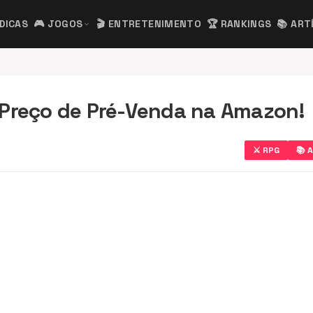
 DICAS
🎮 JOGOS
🎬 ENTRETENIMENTO
🏆 RANKINGS
📚 ART
expand_more
 Preço de Pré-Venda na Amazon!
⚔️ RPG
📚 