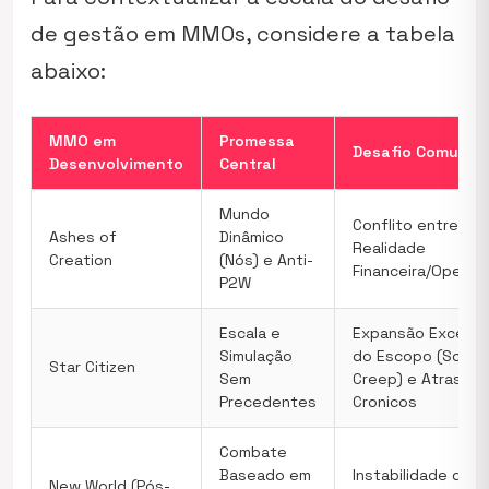
de gestão em MMOs, considere a tabela
abaixo:
MMO em
Promessa
Desafio Comum
Desenvolvimento
Central
Mundo
Conflito entre Vis
Ashes of
Dinâmico
Realidade
Creation
(Nós) e Anti-
Financeira/Operaci
P2W
Escala e
Expansão Excessi
Simulação
do Escopo (Scop
Star Citizen
Sem
Creep) e Atrasos
Precedentes
Cronicos
Combate
Baseado em
Instabilidade do
New World (Pós-