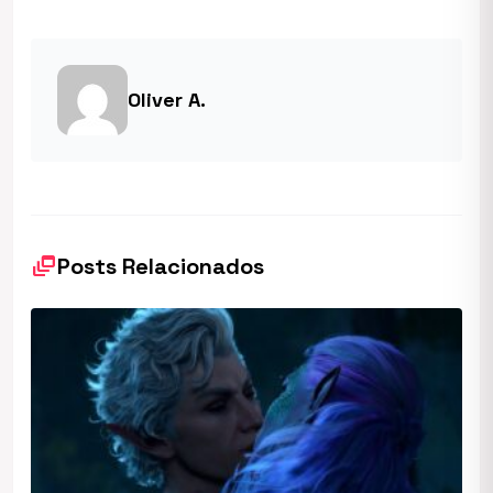
Oliver A.
dynamic_feed
Posts Relacionados