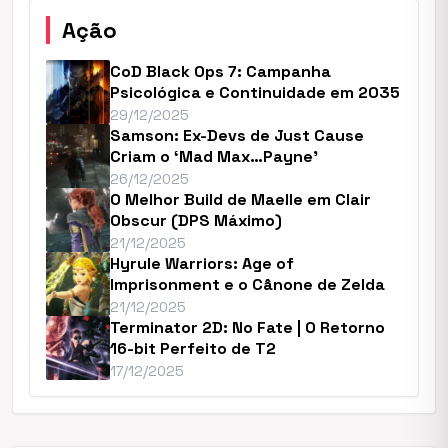
Ação
CoD Black Ops 7: Campanha
Psicológica e Continuidade em 2035
29/12/2025
Samson: Ex-Devs de Just Cause
Criam o ‘Mad Max…Payne’
26/12/2025
O Melhor Build de Maelle em Clair
Obscur (DPS Máximo)
21/12/2025
Hyrule Warriors: Age of
Imprisonment e o Cânone de Zelda
21/12/2025
Terminator 2D: No Fate | O Retorno
16-bit Perfeito de T2
17/12/2025