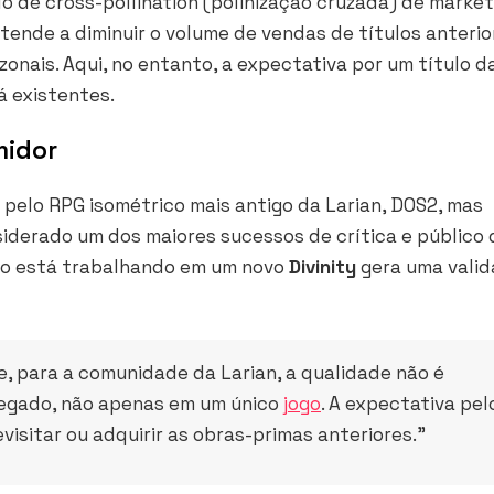
lo de
cross-pollination
(polinização cruzada) de market
tende a diminuir o volume de vendas de títulos anterio
nais. Aqui, no entanto, a expectativa por um título d
á existentes.
midor
 pelo RPG isométrico mais antigo da Larian, DOS2, mas
iderado um dos maiores sucessos de crítica e público 
dio está trabalhando em um novo
Divinity
gera uma vali
 para a comunidade da Larian, a qualidade não é
 legado, não apenas em um único
jogo
. A expectativa pel
evisitar ou adquirir as obras-primas anteriores.”