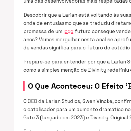
uma das desenvolvedoras mais respeitadas d
Descobrir que a Larian está voltando às sua
onda de entusiasmo que se traduziu direta
promessa de um
jogo
futuro consegue vender
anos? Vamos mergulhar nesta análise aprofu
de vendas significa para o futuro do estúdio
Prepare-se para entender por que a Larian S
como a simples menção de
Divinity
redefiniu 
O Que Aconteceu: O Efeito ‘
O CEO da Larian Studios, Swen Vincke, confi
o catalisador para um aumento dramático no
Gate 3
(lançado em 2023) e
Divinity: Original 