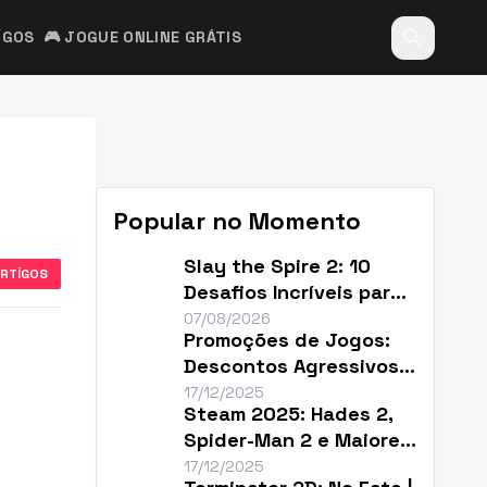
search
ÍGOS
🎮 JOGUE ONLINE GRÁTIS
Popular no Momento
Slay the Spire 2: 10
ARTÍGOS
Desafios Incríveis para
Renovar o Jogo
07/08/2026
Promoções de Jogos:
Descontos Agressivos e
Sem Filler
17/12/2025
Steam 2025: Hades 2,
Spider-Man 2 e Maiores
Descontos do Ano
17/12/2025