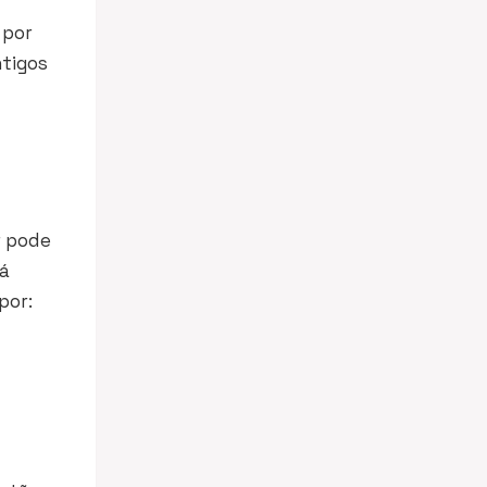
 por
ntigos
r pode
tá
por: