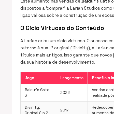
Este aumento nas vendas de
Baldur’s Gate 3
dispostos a ‘comprar’ a Larian Studios como
lição valiosa sobre a construção de um ecoss
O Ciclo Virtuoso do Conteúdo
A Larian criou um ciclo virtuoso. O sucesso e
retorno à sua IP original (Divinity), a Larian
títulos mais antigos. Isso garante que novo
da sua história de desenvolvimento.
Jogo
Lançamento
Benefício I
Baldur’s Gate
Vendas cont
2023
3
lealdade pó
Divinity:
Redescobert
2017
Original Sin 2
aumento de