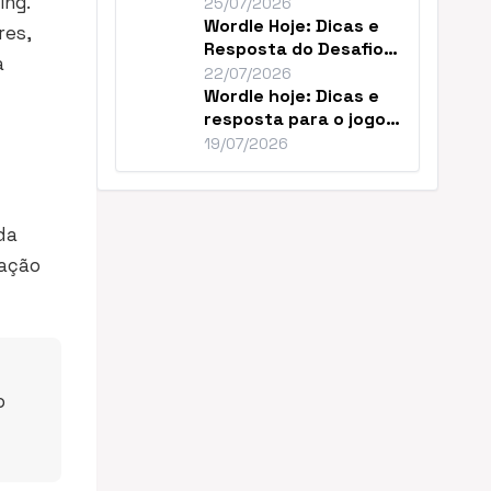
ing.
Resolver o Desafio de
25/07/2026
Hoje
Wordle Hoje: Dicas e
res,
Resposta do Desafio
a
#1859 de Julho
22/07/2026
Wordle hoje: Dicas e
resposta para o jogo
nº 1856
19/07/2026
da
dação
o