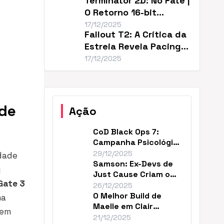
Terminator 2D: No Fate |
O Retorno 16-bit
Perfeito de T2
17/12/2025
Fallout T2: A Crítica da
Estreia Revela Pacing
Lento
17/12/2025
 de
Ação
CoD Black Ops 7:
Campanha Psicológica
e Continuidade em
29/12/2025
dade
2035
Samson: Ex-Devs de
y
Just Cause Criam o
Gate 3
‘Mad Max…Payne’
26/12/2025
O Melhor Build de
ma
Maelle em Clair
 em
Obscur (DPS Máximo)
21/12/2025