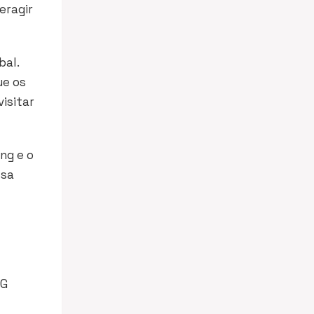
eragir
bal.
ue os
visitar
ng e o
ssa
PG