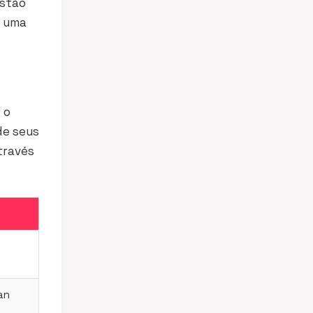
estão
É uma
 o
 de seus
través
an