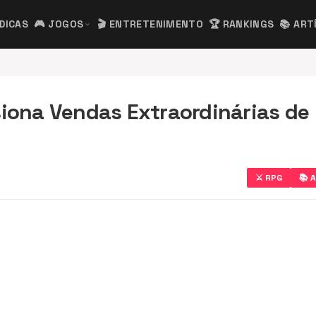
 DICAS
🎮 JOGOS
🎬 ENTRETENIMENTO
🏆 RANKINGS
📚 ART
expand_more
siona Vendas Extraordinárias de
⚔️ RPG
📚 