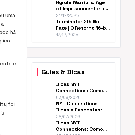
Hyrule Warriors: Age
of Imprisonment e o
Cânone de Zelda
ou uma
21/12/2025
Terminator 2D: No
 a
Fate | O Retorno 16-bit
cado há
Perfeito de T2
17/12/2025
pico
iente e
Guias & Dicas
Dicas NYT
Connections: Como
Resolver o Enigma de
03/08/2026
Hoje
NYT Connections
ity
foi
Dicas e Respostas:
’s
Como Vencer Hoje
28/07/2026
Dicas NYT
Connections: Como