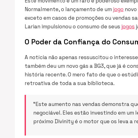
Este movimento é um raro e poderoso exemp
Normalmente, o lançamento de um
jogo
novo 
exceto em casos de promoções ou vendas sazo
Larian impulsionou o consumo de seus
jogos
j
O Poder da Confiança do Consu
A notícia não apenas ressuscitou o interesse
também deu um novo gás a BG3, que já é cons
história recente. O mero fato de que o estú
retroativa de toda a sua biblioteca.
“Este aumento nas vendas demonstra que,
negociável. Eles estão investindo em um
próximo Divinity é o motor que os leva a r