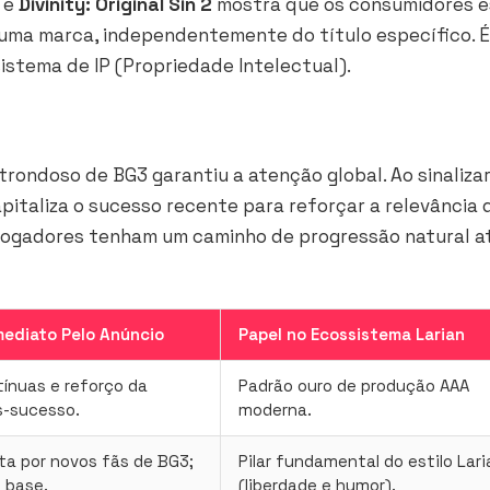
e
Divinity: Original Sin 2
mostra que os consumidores 
 uma marca, independentemente do título específico. 
istema de IP (Propriedade Intelectual).
strondoso de BG3 garantiu a atenção global. Ao sinalizar
 capitaliza o sucesso recente para reforçar a relevância
s jogadores tenham um caminho de progressão natural a
mediato Pelo Anúncio
Papel no Ecossistema Larian
ínuas e reforço da
Padrão ouro de produção AAA
s-sucesso.
moderna.
a por novos fãs de BG3;
Pilar fundamental do estilo Lari
 base.
(liberdade e humor).