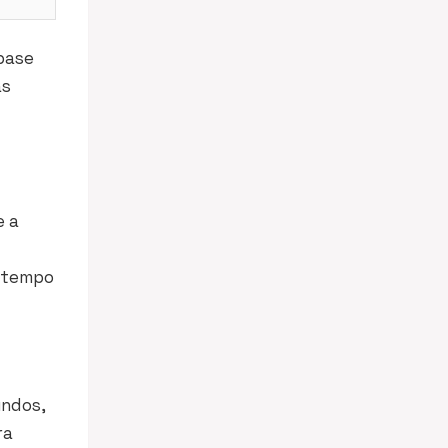
base
as
e a
o tempo
undos,
ra