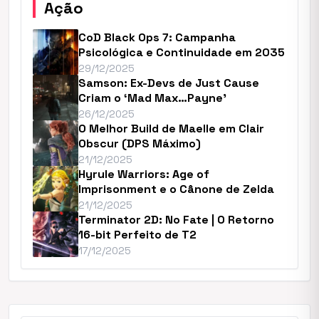
Ação
CoD Black Ops 7: Campanha
Psicológica e Continuidade em 2035
29/12/2025
Samson: Ex-Devs de Just Cause
Criam o ‘Mad Max…Payne’
26/12/2025
O Melhor Build de Maelle em Clair
Obscur (DPS Máximo)
21/12/2025
Hyrule Warriors: Age of
Imprisonment e o Cânone de Zelda
21/12/2025
Terminator 2D: No Fate | O Retorno
16-bit Perfeito de T2
17/12/2025