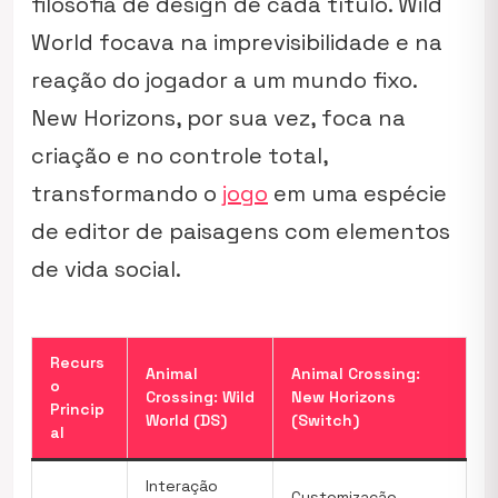
filosofia de design de cada título.
Wild
World
focava na imprevisibilidade e na
reação do jogador a um mundo fixo.
New Horizons
, por sua vez, foca na
criação e no controle total,
transformando o
jogo
em uma espécie
de editor de paisagens com elementos
de vida social.
Recurs
Animal
Animal Crossing:
o
Crossing: Wild
New Horizons
Princip
World (DS)
(Switch)
al
Interação
Customização