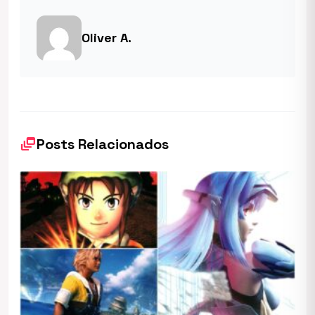
Oliver A.
dynamic_feed
Posts Relacionados