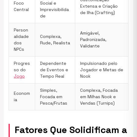
Foco
Social e
Extensa e Criação
Central
Imprevisibilida
de Ilha (Crafting)
de
Person
Amigável,
alidade
Complexa,
Padronizada,
dos
Rude, Realista
Validante
NPCs
Progres
Dependente
Impulsionado pelo
so do
de Eventos e
Jogador e Metas de
Jogo
Tempo Real
Nook
Simples,
Complexa, Focada
Econom
Focada em
em Milhas Nook e
ia
Pesca/Frutas
Vendas (Turnips)
Fatores Que Solidificam a