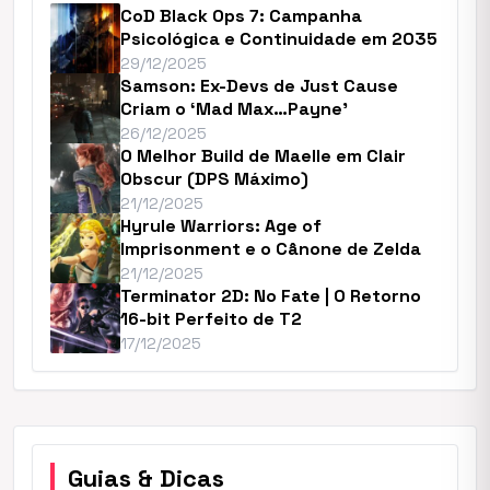
CoD Black Ops 7: Campanha
Psicológica e Continuidade em 2035
29/12/2025
Samson: Ex-Devs de Just Cause
Criam o ‘Mad Max…Payne’
26/12/2025
O Melhor Build de Maelle em Clair
Obscur (DPS Máximo)
21/12/2025
Hyrule Warriors: Age of
Imprisonment e o Cânone de Zelda
21/12/2025
Terminator 2D: No Fate | O Retorno
16-bit Perfeito de T2
17/12/2025
Guias & Dicas