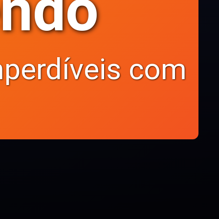
endo
mperdíveis com