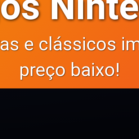
os Nint
ras e clássicos i
preço baixo!