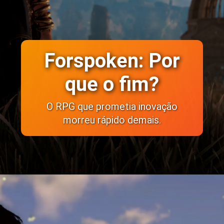
Forspoken: Por
que o fim?
O RPG que prometia inovação
morreu rápido demais.