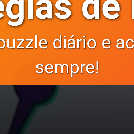
égias de
uzzle diário e ac
sempre!