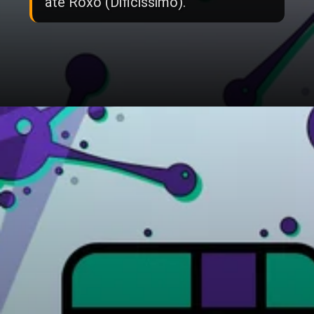
até Roxo (Dificíssimo).