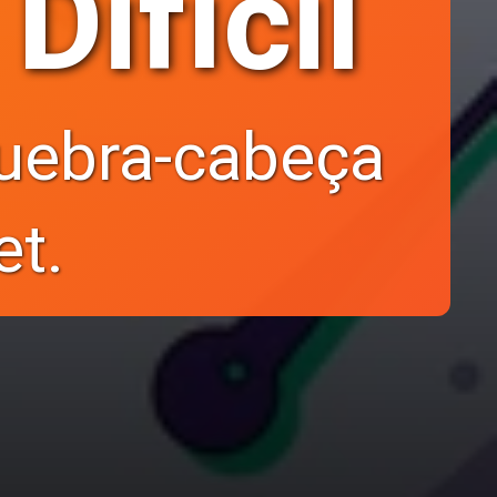
Difícil
uebra-cabeça
et.