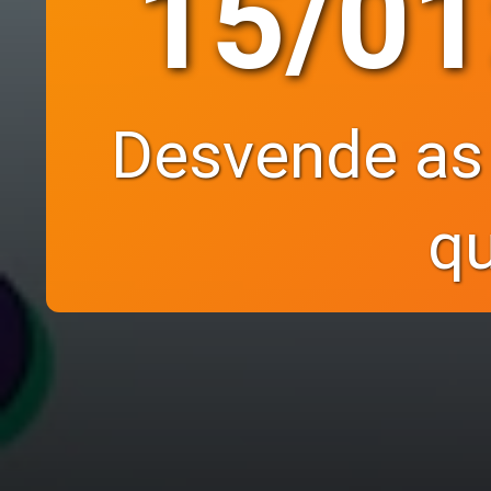
15/01:
Desvende as
qu