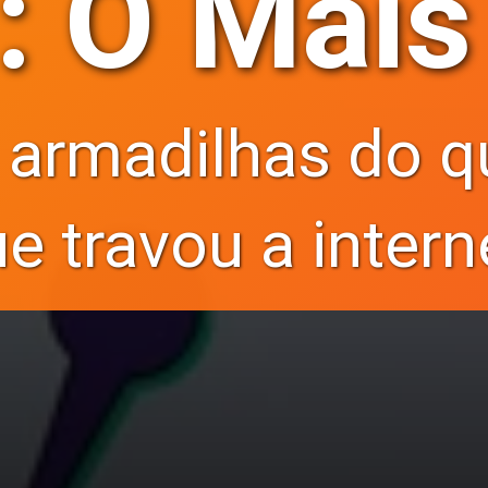
 O Mais 
 armadilhas do q
e travou a intern