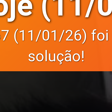
je (11/
 (11/01/26) foi d
solução!