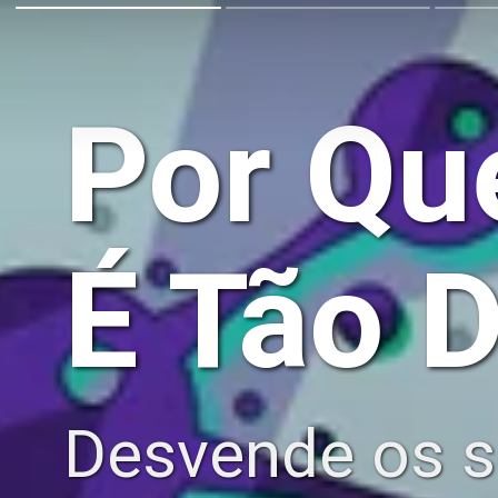
Por Qu
É Tão D
Desvende os s