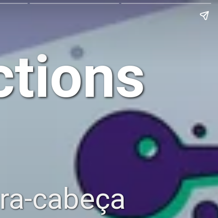
tions
ra-cabeça