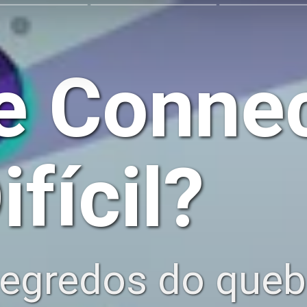
e Connec
ifícil?
egredos do queb